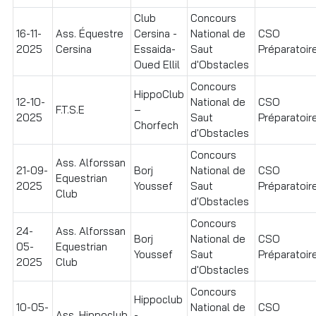
Club
Concours
16-11-
Ass. Équestre
Cersina -
National de
CSO
2025
Cersina
Essaida-
Saut
Préparatoire
Oued Ellil
d'Obstacles
Concours
HippoClub
12-10-
National de
CSO
F.T.S.E
–
2025
Saut
Préparatoir
Chorfech
d'Obstacles
Concours
Ass. Alforssan
21-09-
Borj
National de
CSO
Equestrian
2025
Youssef
Saut
Préparatoire
Club
d'Obstacles
Concours
24-
Ass. Alforssan
Borj
National de
CSO
05-
Equestrian
Youssef
Saut
Préparatoire
2025
Club
d'Obstacles
Concours
Hippoclub
10-05-
National de
CSO
Ass. Hippoclub
-