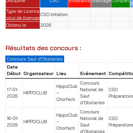
Discipline
CSO
Endurance
Dressage
Complet
P
Type de Licence
CSO Initiation
plus de licences
Obtenu le
2026
Résultats des concours :
Concours Saut d'Obstacles
Date
Début
Organisateur
Lieu
Evénement
Compétiti
Concours
HippoClub
17-01-
National de
CSO
HIPPOCLUB
–
2026
Saut
Préparatoire
Chorfech
d'Obstacles
Concours
HippoClub
16-01-
National de
CSO
HIPPOCLUB
–
2026
Saut
Préparatoire
Chorfech
d'Obstacles