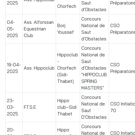
2025
Saut
Préparatoire
Chorfech
d'Obstacles
Concours
04-
Ass. Alforssan
Borj
National de
CSO
05-
Equestrian
Youssef
Saut
Préparatoire
2025
Club
d'Obstacles
Concours
Hippoclub
National de
-
Saut
19-04-
CSO
Ass. Hippoclub
Chorfech
d'Obstacles
2025
Préparatoire
(Sidi-
"HIPPOCLUB
Thabet)
SPRING
MASTERS"
Concours
23-
Hippo
National de
CSO Initiati
03-
F.T.S.E
club–Sidi
Saut
70
2025
Thabet
D'Obstacles
Concours
20-
Hippo
National de
CSO Initiati