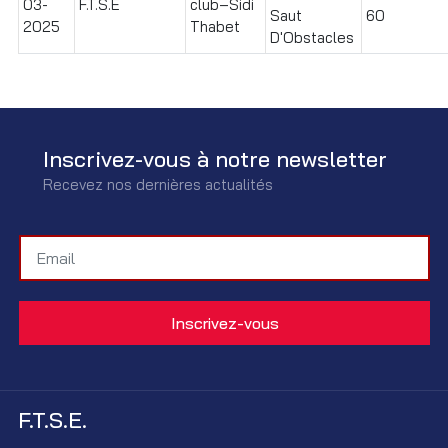
03-
F.T.S.E
club–Sidi
Saut
60
2025
Thabet
D'Obstacles
Inscrivez-vous à notre newsletter
Recevez nos dernières actualités
F.T.S.E.