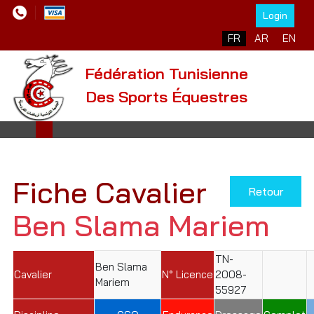
Login
Sélectionnez votre l
FR
AR
EN
Fédération Tunisienne
Des Sports Équestres
Fiche Cavalier
Retour
Ben Slama Mariem
TN-
Ben Slama
Cavalier
N° Licence
2008-
Mariem
55927