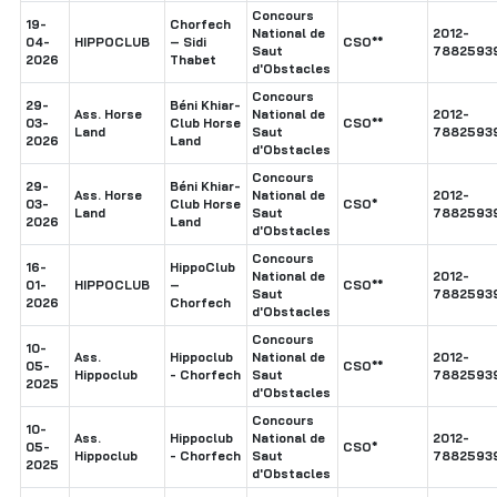
Concours
19-
Chorfech
National de
2012-
04-
HIPPOCLUB
– Sidi
CSO**
Saut
7882593
2026
Thabet
d'Obstacles
Concours
29-
Béni Khiar-
Ass. Horse
National de
2012-
03-
Club Horse
CSO**
Land
Saut
7882593
2026
Land
d'Obstacles
Concours
29-
Béni Khiar-
Ass. Horse
National de
2012-
03-
Club Horse
CSO*
Land
Saut
7882593
2026
Land
d'Obstacles
Concours
16-
HippoClub
National de
2012-
01-
HIPPOCLUB
–
CSO**
Saut
7882593
2026
Chorfech
d'Obstacles
Concours
10-
Ass.
Hippoclub
National de
2012-
05-
CSO**
Hippoclub
- Chorfech
Saut
7882593
2025
d'Obstacles
Concours
10-
Ass.
Hippoclub
National de
2012-
05-
CSO*
Hippoclub
- Chorfech
Saut
7882593
2025
d'Obstacles