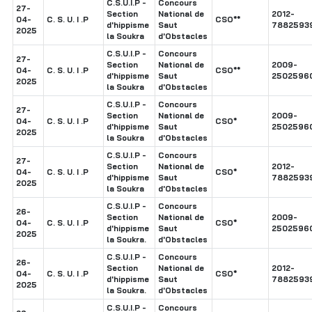
C.S.U.I.P -
Concours
27-
Section
National de
2012-
04-
C. S. U. I .P
CSO**
d'hippisme
Saut
7882593
2025
la Soukra
d'Obstacles
C.S.U.I.P -
Concours
27-
Section
National de
2009-
04-
C. S. U. I .P
CSO**
d'hippisme
Saut
2502596
2025
la Soukra
d'Obstacles
C.S.U.I.P -
Concours
27-
Section
National de
2009-
04-
C. S. U. I .P
CSO*
d'hippisme
Saut
2502596
2025
la Soukra
d'Obstacles
C.S.U.I.P -
Concours
27-
Section
National de
2012-
04-
C. S. U. I .P
CSO*
d'hippisme
Saut
7882593
2025
la Soukra
d'Obstacles
C.S.U.I.P -
Concours
26-
Section
National de
2009-
04-
C. S. U. I .P
CSO*
d'hippisme
Saut
2502596
2025
la Soukra.
d'Obstacles
C.S.U.I.P -
Concours
26-
Section
National de
2012-
04-
C. S. U. I .P
CSO*
d'hippisme
Saut
7882593
2025
la Soukra.
d'Obstacles
C.S.U.I.P -
Concours