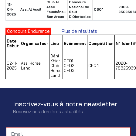
Club Al
Concours
13-
Assil
National de
2009-
04-
Ass. Al Assil
CSO*
Fouchéna–
Saut
2502596
2025
Ben Arous
D'Obstacles
Concours Endurance
Plus de résultats
Date
Organisateur
Lieu
Evénement
Compétition
N° Identif
Début
Béni
Khiar-
CEQ1-
02-11-
Ass. Horse
2020-
Club
CEQ2-
CEQ 1
2025
Land
7882593
Horse
CEQ3
Land
Inscrivez-vous à notre newsletter
Recevez nos dernières actualités