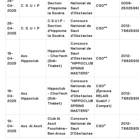
26-
Section
National de
2009-
04-
C. S. U. I .P
CSO**
d'hippisme
Saut
2502596
2025
la Soukra.
d'Obstacles
C.S.U.I.P -
Concours
26-
Section
National de
2012-
04-
C. S. U. I .P
CSO**
d'hippisme
Saut
7882593
2025
la Soukra.
d'Obstacles
Concours
National de
Hippoclub
19-
Saut
Ass.
- Chorfech
2012-
04-
d'Obstacles
CSO**
Hippoclub
(Sidi-
7882593
2025
"HIPPOCLUB
Thabet)
SPRING
MASTERS"
Concours
National de
CSO*
Hippoclub
19-
Saut
(Épreuve
Ass.
- Chorfech
2012-
04-
d'Obstacles
RELAIS
Hippoclub
(Sidi-
7882593
2025
"HIPPOCLUB
Qualif /
Thabet)
SPRING
Compet)
MASTERS"
Club Al
Concours
13-
Assil
National de
2012-
04-
Ass. Al Assil
CSO*
Fouchéna–
Saut
7882593
2025
Ben Arous
D'Obstacles