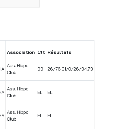
Association
Clt
Résultats
Ass. Hippo
HA
33
26/76.31/0/26/34.73
Club
Ass. Hippo
HA
EL
EL
Club
Ass. Hippo
HA
EL
EL
Club