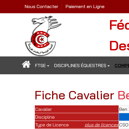
Nous Contacter
Paiement en Ligne
Fé
De
FTSE
DISCIPLINES ÉQUESTRES
COMPÉ
Fiche Cavalier
B
Cavalier
Ben 
Discipline
Type de Licence
plus de licences
CSO 