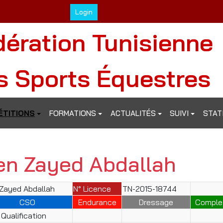
Login
dération Tunisienne
s Sports Équestres
TITIONS
FORMATIONS
ACTUALITÉS
SUIVI
STAT
en Zayed Abdallah
Zayed Abdallah
N° Licence
TN-2015-18744
CSO
Endurance
Dressage
Comple
Qualification