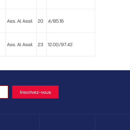
Ass. Al Assil
20
4/85.16
Ass. Al Assil
23
12.00/97.42