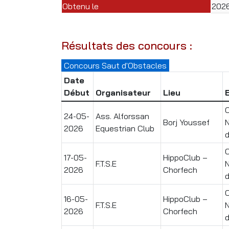
Obtenu le
202
Résultats des concours :
Concours Saut d'Obstacles
Date
Début
Organisateur
Lieu
24-05-
Ass. Alforssan
Borj Youssef
N
2026
Equestrian Club
d
17-05-
HippoClub –
F.T.S.E
N
2026
Chorfech
d
16-05-
HippoClub –
F.T.S.E
N
2026
Chorfech
d