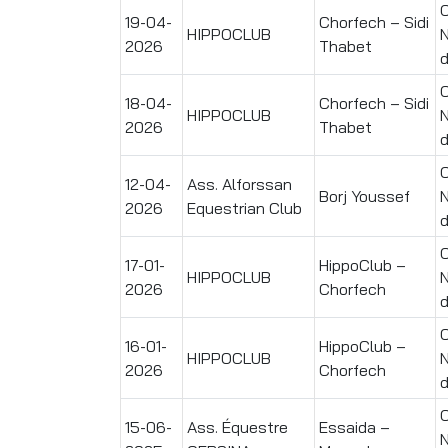
19-04-
Chorfech – Sidi
HIPPOCLUB
N
2026
Thabet
d
18-04-
Chorfech – Sidi
HIPPOCLUB
N
2026
Thabet
d
12-04-
Ass. Alforssan
Borj Youssef
N
2026
Equestrian Club
d
17-01-
HippoClub –
HIPPOCLUB
N
2026
Chorfech
d
16-01-
HippoClub –
HIPPOCLUB
N
2026
Chorfech
d
15-06-
Ass. Équestre
Essaida –
N