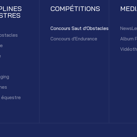
PLINES
COMPÉTITIONS
MED
STRES
Concours Saut d'Obstacles
NewsLe
bstacles
Concours d'Endurance
Album 
ce
Vidéot
e
ging
mes
 équestre