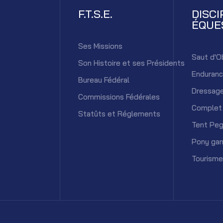
F.T.S.E.
DISCI
ÉQUE
Ses Missions
Saut d'O
Son Histoire et ses Présidents
Enduran
Bureau Fédéral
Dressag
Commissions Fédérales
Complet
Statûts et Réglements
Tent Peg
Pony ga
Tourisme