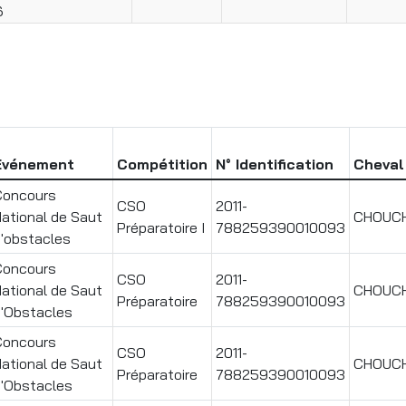
6
Evénement
Compétition
N° Identification
Cheval
Concours
CSO
2011-
ational de Saut
CHOUC
Préparatoire I
788259390010093
'obstacles
Concours
CSO
2011-
ational de Saut
CHOUC
Préparatoire
788259390010093
'Obstacles
Concours
CSO
2011-
ational de Saut
CHOUC
Préparatoire
788259390010093
'Obstacles