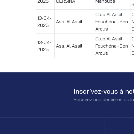
2025
CERSINA
Manouba
d
Club Al Assil
13-04-
Ass. Al Assil
Fouchéna–Ben
N
2025
Arous
Club Al Assil
13-04-
Ass. Al Assil
Fouchéna–Ben
N
2025
Arous
Inscrivez-vous à no
Recevez nos dernières actu