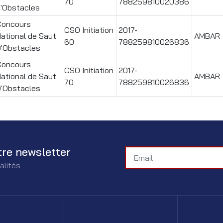
70
788259810020386
'Obstacles
Concours
CSO Initiation
2017-
ational de Saut
AMBAR
60
788259810026836
D'Obstacles
Concours
CSO Initiation
2017-
ational de Saut
AMBAR
70
788259810026836
D'Obstacles
tre newsletter
alités