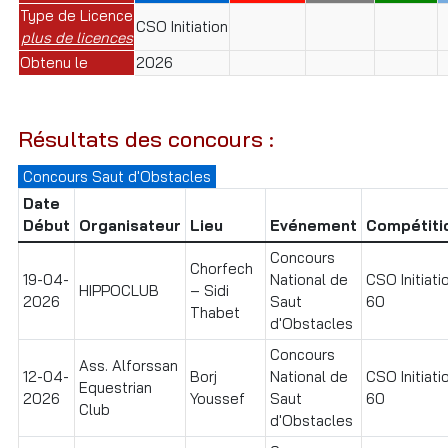
Type de Licence
CSO Initiation
plus de licences
Obtenu le
2026
Résultats des concours :
Concours Saut d'Obstacles
Date
Début
Organisateur
Lieu
Evénement
Compétiti
Concours
Chorfech
19-04-
National de
CSO Initiati
HIPPOCLUB
– Sidi
2026
Saut
60
Thabet
d'Obstacles
Concours
Ass. Alforssan
12-04-
Borj
National de
CSO Initiati
Equestrian
2026
Youssef
Saut
60
Club
d'Obstacles