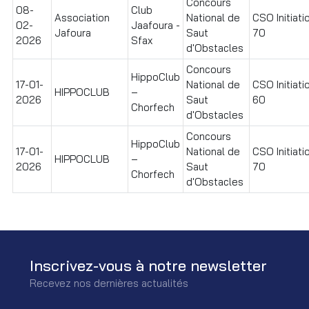
Concours
08-
Club
Association
National de
CSO Initiati
02-
Jaafoura -
Jafoura
Saut
70
2026
Sfax
d'Obstacles
Concours
HippoClub
17-01-
National de
CSO Initiati
HIPPOCLUB
–
2026
Saut
60
Chorfech
d'Obstacles
Concours
HippoClub
17-01-
National de
CSO Initiati
HIPPOCLUB
–
2026
Saut
70
Chorfech
d'Obstacles
Inscrivez-vous à notre newsletter
Recevez nos dernières actualités