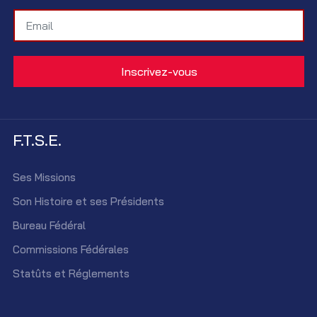
F.T.S.E.
Ses Missions
Son Histoire et ses Présidents
Bureau Fédéral
Commissions Fédérales
Statûts et Réglements