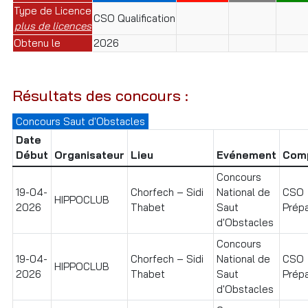
Type de Licence
CSO Qualification
plus de licences
Obtenu le
2026
Résultats des concours :
Concours Saut d'Obstacles
Date
Début
Organisateur
Lieu
Evénement
Comp
Concours
19-04-
Chorfech – Sidi
National de
CSO
HIPPOCLUB
2026
Thabet
Saut
Prépa
d'Obstacles
Concours
19-04-
Chorfech – Sidi
National de
CSO
HIPPOCLUB
2026
Thabet
Saut
Prépa
d'Obstacles