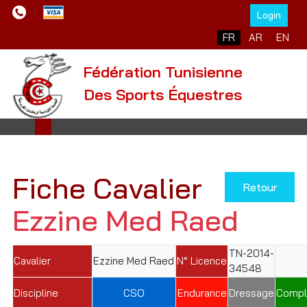
Login
Sélectionnez votre l
FR
AR
EN
Fédération Tunisienne
Des Sports Équestres
Fiche Cavalier
Retour
Ezzine Med Raed
TN-2014-
Cavalier
Ezzine Med Raed
N° Licence
34548
Discipline
CSO
Endurance
Dressage
Compl