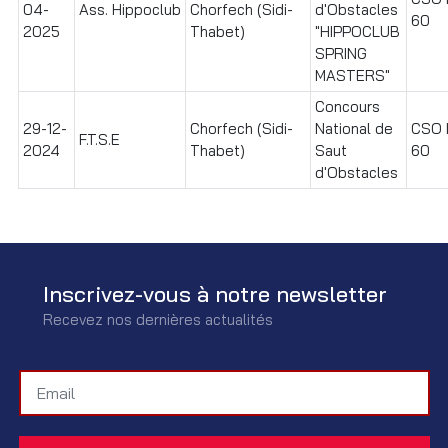
04-
Ass. Hippoclub
Chorfech (Sidi-
d'Obstacles
60
2025
Thabet)
"HIPPOCLUB
SPRING
MASTERS"
Concours
29-12-
Chorfech (Sidi-
National de
CSO I
F.T.S.E
2024
Thabet)
Saut
60
d'Obstacles
Inscrivez-vous à notre newsletter
Recevez nos dernières actualités