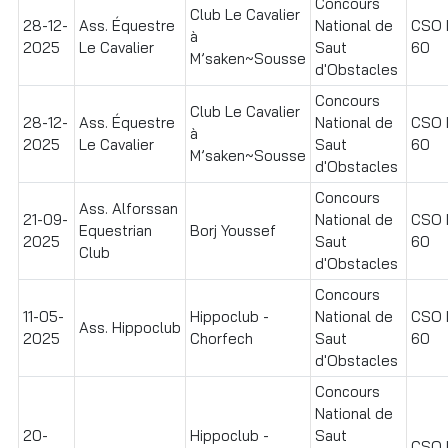
Concours
Club Le Cavalier
28-12-
Ass. Équestre
National de
CSO I
à
2025
Le Cavalier
Saut
60
M’saken~Sousse
d'Obstacles
Concours
Club Le Cavalier
28-12-
Ass. Équestre
National de
CSO I
à
2025
Le Cavalier
Saut
60
M’saken~Sousse
d'Obstacles
Concours
Ass. Alforssan
21-09-
National de
CSO I
Equestrian
Borj Youssef
2025
Saut
60
Club
d'Obstacles
Concours
11-05-
Hippoclub -
National de
CSO I
Ass. Hippoclub
2025
Chorfech
Saut
60
d'Obstacles
Concours
National de
20-
Hippoclub -
Saut
CSO I