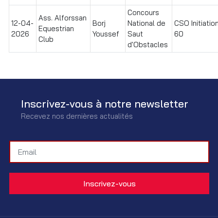
Concours
Ass. Alforssan
12-04-
Borj
National de
CSO Initiatio
Equestrian
2026
Youssef
Saut
60
Club
d'Obstacles
Inscrivez-vous à notre newsletter
Recevez nos dernières actualités