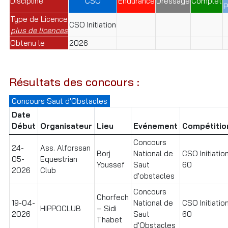
Discipline
CSO
Endurance
Dressage
Complet
P
Type de Licence
CSO Initiation
plus de licences
Obtenu le
2026
Résultats des concours :
Concours Saut d'Obstacles
Date
Début
Organisateur
Lieu
Evénement
Compétitio
Concours
24-
Ass. Alforssan
Borj
National de
CSO Initiatio
05-
Equestrian
Youssef
Saut
60
2026
Club
d'obstacles
Concours
Chorfech
19-04-
National de
CSO Initiatio
HIPPOCLUB
– Sidi
2026
Saut
60
Thabet
d'Obstacles