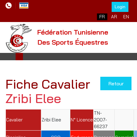
Login
Sélectionnez votre l
FR
AR
EN
Fédération Tunisienne
Des Sports Équestres
Fiche Cavalier
Retour
Zribi Elee
TN-
Cavalier
Zribi Elee
N° Licence
2007-
66237