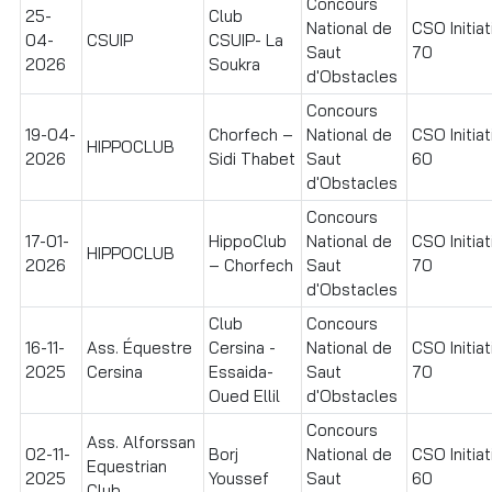
Concours
25-
Club
National de
CSO Initiat
04-
CSUIP
CSUIP- La
Saut
70
2026
Soukra
d'Obstacles
Concours
19-04-
Chorfech –
National de
CSO Initiat
HIPPOCLUB
2026
Sidi Thabet
Saut
60
d'Obstacles
Concours
17-01-
HippoClub
National de
CSO Initiat
HIPPOCLUB
2026
– Chorfech
Saut
70
d'Obstacles
Club
Concours
16-11-
Ass. Équestre
Cersina -
National de
CSO Initiat
2025
Cersina
Essaida-
Saut
70
Oued Ellil
d'Obstacles
Concours
Ass. Alforssan
02-11-
Borj
National de
CSO Initiat
Equestrian
2025
Youssef
Saut
60
Club