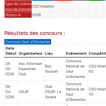
Type de Licence
CSO Initiation
plus de licences
Obtenu le
2026
Résultats des concours :
Concours Saut d'Obstacles
Date
Début
Organisateur
Lieu
Evénement
Compétit
Concours
24-
Ass. Alforssan
Borj
National de
CSO Initiat
05-
Equestrian
Youssef
Saut
60
2026
Club
d'obstacles
Concours
26-
Club
National de
CSO Initiat
04-
CSUIP
CSUIP- La
Saut
70
2026
Soukra
d'Obstacles