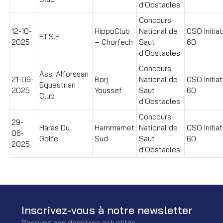
d'Obstacles
Concours
12-10-
HippoClub
National de
CSO Initiat
F.T.S.E
2025
– Chorfech
Saut
60
d'Obstacles
Concours
Ass. Alforssan
21-09-
Borj
National de
CSO Initiat
Equestrian
2025
Youssef
Saut
60
Club
d'Obstacles
Concours
29-
Haras Du
Hammamet
National de
CSO Initiat
06-
Golfe
Sud
Saut
60
2025
d'Obstacles
Inscrivez-vous à notre newsletter
Recevez nos dernières actualités