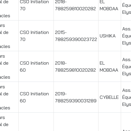
l de
CSO Initiation
2018-
EL
Équ
70
788259810020282
MOBDAA
Ely
acles
rs
Ass
l de
CSO Initiation
2015-
USHIKA
Équ
70
788259390023722
Ely
acles
rs
Ass
l de
CSO Initiation
2018-
EL
Équ
60
788259810020282
MOBDAA
Ely
acles
rs
Ass
l de
CSO Initiation
2019-
CYBELLE
Équ
60
788259390031289
Ely
acles
rs
l de