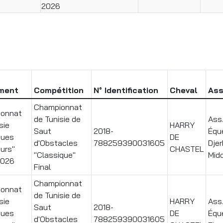
2026
ment
Compétition
N° Identification
Cheval
Ass
Championnat
onnat
de Tunisie de
Ass
sie
HARRY
Saut
2018-
Équ
ques
DE
d'Obstacles
788259390031605
Dje
urs"
CHASTEL
"Classique"
Mid
2026
Final
Championnat
onnat
de Tunisie de
sie
HARRY
Ass
Saut
2018-
ques
DE
Équ
d'Obstacles
788259390031605