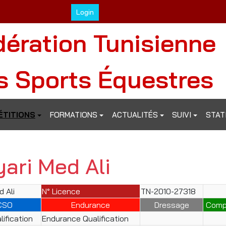
Login
dération Tunisienne
s Sports Équestres
TITIONS
FORMATIONS
ACTUALITÉS
SUIVI
STAT
ari Med Ali
d Ali
N° Licence
TN-2010-27318
CSO
Endurance
Dressage
Comp
ification
Endurance Qualification