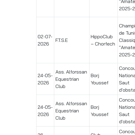
"Amate
2025-
Champi
de Tuni
02-07-
HippoClub
F.T.S.E
Classi
2026
– Chorfech
"Amate
2025-
Concou
Ass. Alforssan
24-05-
Borj
Nationa
Equestrian
2026
Youssef
Saut
Club
d'obst
Concou
Ass. Alforssan
24-05-
Borj
Nationa
Equestrian
2026
Youssef
Saut
Club
d'obst
Concou
26-
Club