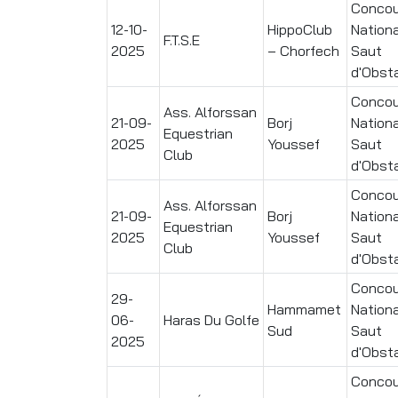
Concou
12-10-
HippoClub
Nationa
F.T.S.E
2025
– Chorfech
Saut
d'Obst
Concou
Ass. Alforssan
21-09-
Borj
Nationa
Equestrian
2025
Youssef
Saut
Club
d'Obst
Concou
Ass. Alforssan
21-09-
Borj
Nationa
Equestrian
2025
Youssef
Saut
Club
d'Obst
Concou
29-
Hammamet
Nationa
06-
Haras Du Golfe
Sud
Saut
2025
d'Obst
Concou