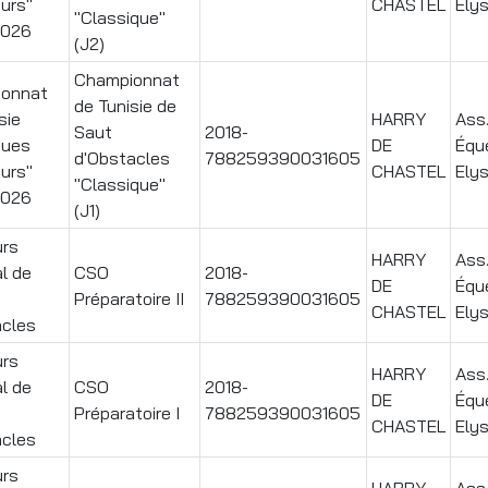
urs"
CHASTEL
Ely
"Classique"
2026
(J2)
Championnat
onnat
de Tunisie de
sie
HARRY
Ass
Saut
2018-
ques
DE
Équ
d'Obstacles
788259390031605
urs"
CHASTEL
Ely
"Classique"
2026
(J1)
rs
HARRY
Ass
l de
CSO
2018-
DE
Équ
Préparatoire II
788259390031605
CHASTEL
Ely
acles
rs
HARRY
Ass
l de
CSO
2018-
DE
Équ
Préparatoire I
788259390031605
CHASTEL
Ely
acles
rs
HARRY
Ass