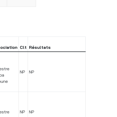
ociation
Clt
Résultats
.
estre
NP
NP
rba
oune
.
estre
NP
NP