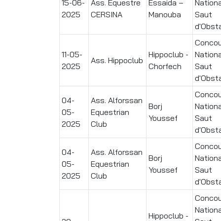
15-06-
Ass. Équestre
Essaida –
Nationa
2025
CERSINA
Manouba
Saut
d'Obst
Concou
11-05-
Hippoclub -
Nationa
Ass. Hippoclub
2025
Chorfech
Saut
d'Obst
Concou
04-
Ass. Alforssan
Borj
Nationa
05-
Equestrian
Youssef
Saut
2025
Club
d'Obst
Concou
04-
Ass. Alforssan
Borj
Nationa
05-
Equestrian
Youssef
Saut
2025
Club
d'Obst
Concou
Nationa
Hippoclub -