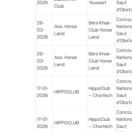
2026
Youssef
Saut
Club
d'Obst
Concou
29-
Béni Khiar-
Ass. Horse
Nationa
03-
Club Horse
Land
Saut
2026
Land
d'Obst
Concou
29-
Béni Khiar-
Ass. Horse
Nationa
03-
Club Horse
Land
Saut
2026
Land
d'Obst
Concou
17-01-
HippoClub
Nationa
HIPPOCLUB
2026
– Chorfech
Saut
d'Obst
Concou
17-01-
HippoClub
Nationa
HIPPOCLUB
2026
– Chorfech
Saut