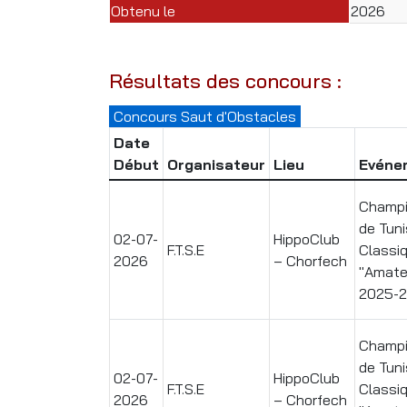
Obtenu le
2026
Résultats des concours :
Concours Saut d'Obstacles
Date
Début
Organisateur
Lieu
Evéne
Champi
de Tuni
02-07-
HippoClub
F.T.S.E
Classi
2026
– Chorfech
"Amate
2025-
Champi
de Tuni
02-07-
HippoClub
F.T.S.E
Classi
2026
– Chorfech