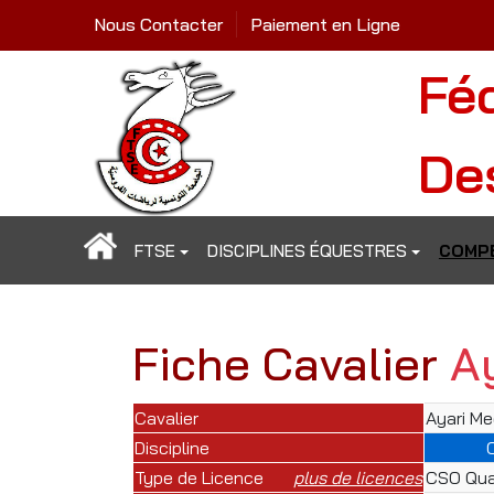
Nous Contacter
Paiement en Ligne
Fé
De
FTSE
DISCIPLINES ÉQUESTRES
COMPÉ
Fiche Cavalier
Ay
Cavalier
Ayari Me
Discipline
Type de Licence
plus de licences
CSO Qual