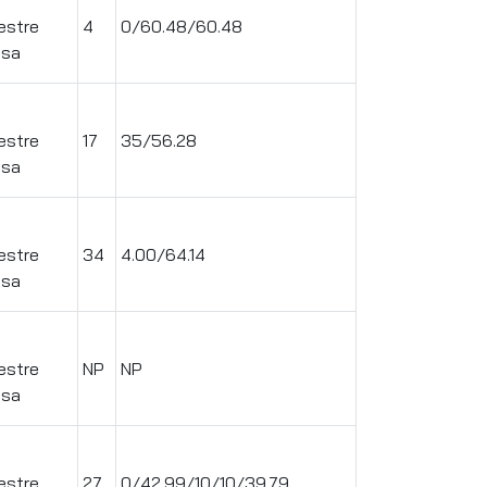
estre
4
0/60.48/60.48
ssa
.
estre
17
35/56.28
ssa
.
estre
34
4.00/64.14
ssa
.
estre
NP
NP
ssa
.
estre
27
0/42.99/10/10/39.79