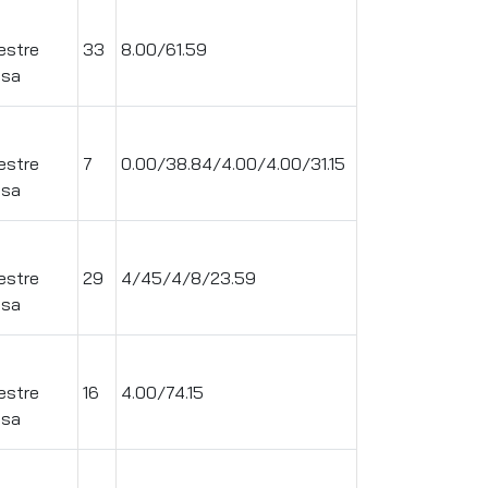
.
estre
33
8.00/61.59
ssa
.
estre
7
0.00/38.84/4.00/4.00/31.15
ssa
.
estre
29
4/45/4/8/23.59
ssa
.
estre
16
4.00/74.15
ssa
.