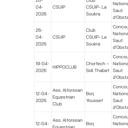
Nationa
04-
CSUIP
CSUIP- La
Saut
2026
Soukra
d'Obst
Concou
26-
Club
Nationa
04-
CSUIP
CSUIP- La
Saut
2026
Soukra
d'Obst
Concou
19-04-
Chorfech –
Nationa
HIPPOCLUB
2026
Sidi Thabet
Saut
d'Obst
Concou
Ass. Alforssan
12-04-
Borj
Nationa
Equestrian
2026
Youssef
Saut
Club
d'Obst
Concou
Ass. Alforssan
12-04-
Borj
Nationa
Equestrian