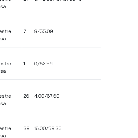
ssa
.
estre
7
8/55.09
ssa
.
estre
1
0/62.59
ssa
.
estre
26
4.00/67.60
ssa
.
estre
39
16.00/59.35
ssa