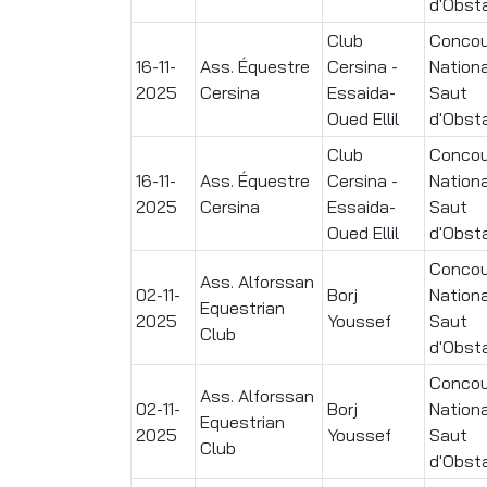
d'Obst
Club
Concou
16-11-
Ass. Équestre
Cersina -
Nationa
2025
Cersina
Essaida-
Saut
Oued Ellil
d'Obst
Club
Concou
16-11-
Ass. Équestre
Cersina -
Nationa
2025
Cersina
Essaida-
Saut
Oued Ellil
d'Obst
Concou
Ass. Alforssan
02-11-
Borj
Nationa
Equestrian
2025
Youssef
Saut
Club
d'Obst
Concou
Ass. Alforssan
02-11-
Borj
Nationa
Equestrian
2025
Youssef
Saut
Club
d'Obst