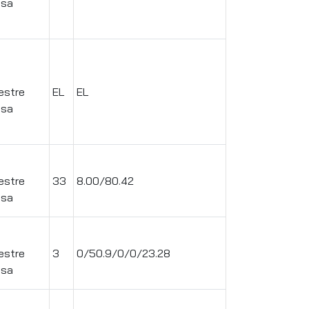
ssa
.
estre
EL
EL
ssa
.
estre
33
8.00/80.42
ssa
.
estre
3
0/50.9/0/0/23.28
ssa
.