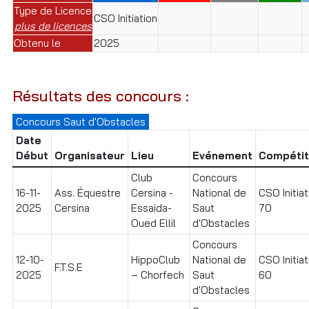
Type de Licence
CSO Initiation
plus de licences
Obtenu le
2025
Résultats des concours :
Concours Saut d'Obstacles
Date
Début
Organisateur
Lieu
Evénement
Compétit
Club
Concours
16-11-
Ass. Équestre
Cersina -
National de
CSO Initiat
2025
Cersina
Essaida-
Saut
70
Oued Ellil
d'Obstacles
Concours
12-10-
HippoClub
National de
CSO Initiat
F.T.S.E
2025
– Chorfech
Saut
60
d'Obstacles