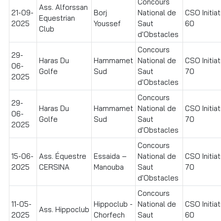
Concours
Ass. Alforssan
21-09-
Borj
National de
CSO Initiat
Equestrian
2025
Youssef
Saut
60
Club
d'Obstacles
Concours
29-
Haras Du
Hammamet
National de
CSO Initiat
06-
Golfe
Sud
Saut
70
2025
d'Obstacles
Concours
29-
Haras Du
Hammamet
National de
CSO Initiat
06-
Golfe
Sud
Saut
70
2025
d'Obstacles
Concours
15-06-
Ass. Équestre
Essaida –
National de
CSO Initiat
2025
CERSINA
Manouba
Saut
70
d'Obstacles
Concours
11-05-
Hippoclub -
National de
CSO Initiat
Ass. Hippoclub
2025
Chorfech
Saut
60