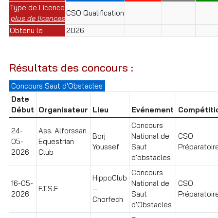
Type de Licence
CSO Qualification
plus de licences
Obtenu le
2026
Résultats des concours :
Concours Saut d'Obstacles
Date
Début
Organisateur
Lieu
Evénement
Compétiti
Concours
24-
Ass. Alforssan
Borj
National de
CSO
05-
Equestrian
Youssef
Saut
Préparatoire
2026
Club
d'obstacles
Concours
HippoClub
16-05-
National de
CSO
F.T.S.E
–
2026
Saut
Préparatoir
Chorfech
d'Obstacles