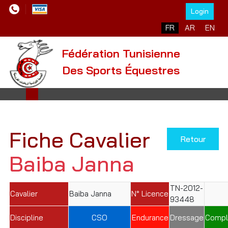
Login
Sélectionnez votre l
FR
AR
EN
Fédération Tunisienne
Des Sports Équestres
Fiche Cavalier
Retour
Baiba Janna
TN-2012-
Cavalier
Baiba Janna
N° Licence
93448
Discipline
CSO
Endurance
Dressage
Compl