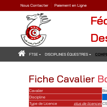
Nous Contacter
Paiement en Ligne
Fé
De
FTSE
DISCIPLINES ÉQUESTRES
COMPÉ
Fiche Cavalier
Bo
Cavalier
Bo
Discipline
Type de Licence
plus de licences
CS