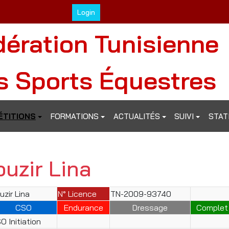
Login
dération Tunisienne
s Sports Équestres
TITIONS
FORMATIONS
ACTUALITÉS
SUIVI
STAT
uzir Lina
uzir Lina
N° Licence
TN-2009-93740
CSO
Endurance
Dressage
Complet
O Initiation