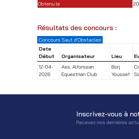
Obtenu le
20
Résultats des concours :
Concours Saut d'Obstacles
Date
Début
Organisateur
Lieu
E
12-04-
Ass. Alforssan
Borj
Co
2026
Equestrian Club
Youssef
Sa
Inscrivez-vous à no
Recevez nos dernières actu