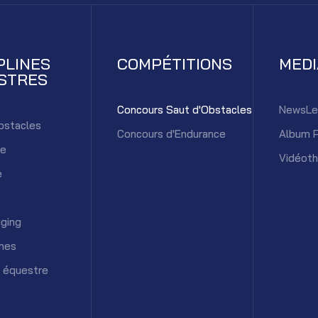
PLINES
COMPÉTITIONS
MED
STRES
Concours Saut d'Obstacles
NewsLe
bstacles
Concours d'Endurance
Album 
ce
Vidéot
e
ging
mes
 équestre