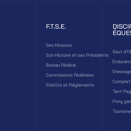
F.T.S.E.
DISCI
ÉQUE
Ses Missions
Saut d'O
Son Histoire et ses Présidents
Enduran
Bureau Fédéral
Dressag
Commissions Fédérales
Complet
Statûts et Réglements
Tent Peg
Pony ga
Tourisme