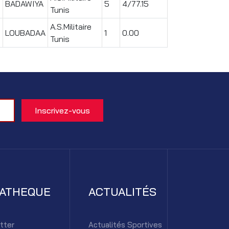
BADAWIYA
5
4/77.15
Tunis
A.S.Militaire
LOUBADAA
1
0.00
1
Tunis
IATHEQUE
ACTUALITÉS
tter
Actualités Sportives