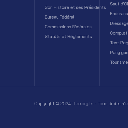
Saut d'O
Son Histoire et ses Présidents
Enduran
Bureau Fédéral
Dressag
Commissions Fédérales
Complet
Statûts et Réglements
Tent Peg
Pony ga
Tourisme
Copyright © 2024 ftse.org.tn - Tous droits r