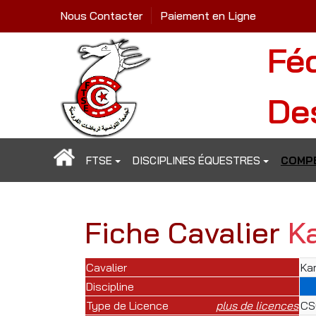
Nous Contacter
Paiement en Ligne
Fé
De
FTSE
DISCIPLINES ÉQUESTRES
COMPÉ
Fiche Cavalier
K
Cavalier
Ka
Discipline
Type de Licence
plus de licences
CSO