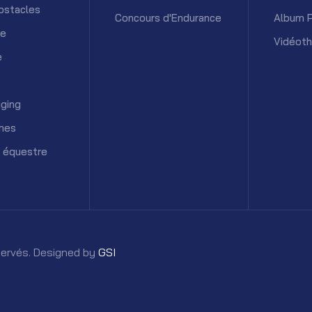
bstacles
Concours d'Endurance
Album 
ce
Vidéot
e
ging
mes
 équestre
éservés. Designed by
GSI