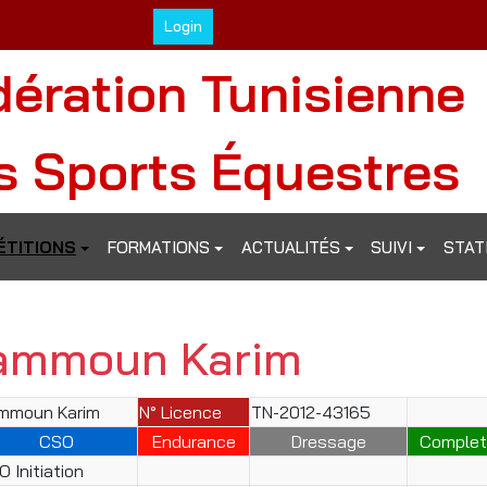
Login
dération Tunisienne
s Sports Équestres
TITIONS
FORMATIONS
ACTUALITÉS
SUIVI
STAT
ammoun Karim
mmoun Karim
N° Licence
TN-2012-43165
CSO
Endurance
Dressage
Complet
 Initiation