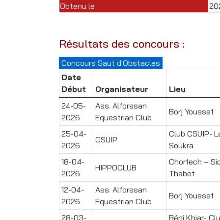
Obtenu le
20
Résultats des concours :
Concours Saut d'Obstacles
Date
Début
Organisateur
Lieu
24-05-
Ass. Alforssan
Borj Youssef
2026
Equestrian Club
25-04-
Club CSUIP- L
CSUIP
2026
Soukra
18-04-
Chorfech – Sid
HIPPOCLUB
2026
Thabet
12-04-
Ass. Alforssan
Borj Youssef
2026
Equestrian Club
28-03-
Béni Khiar- Cl