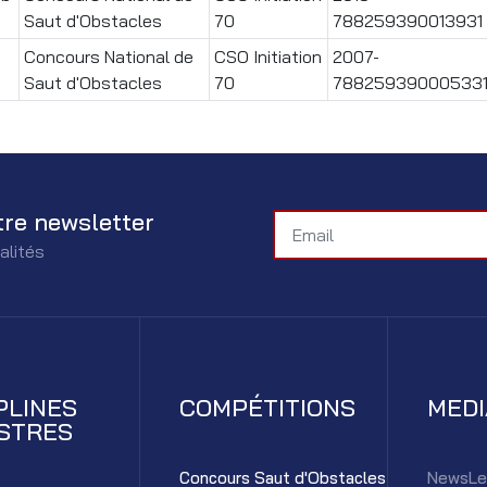
Saut d'Obstacles
70
788259390013931
Concours National de
CSO Initiation
2007-
Saut d'Obstacles
70
78825939000533
tre newsletter
alités
PLINES
COMPÉTITIONS
MED
STRES
Concours Saut d'Obstacles
NewsLe