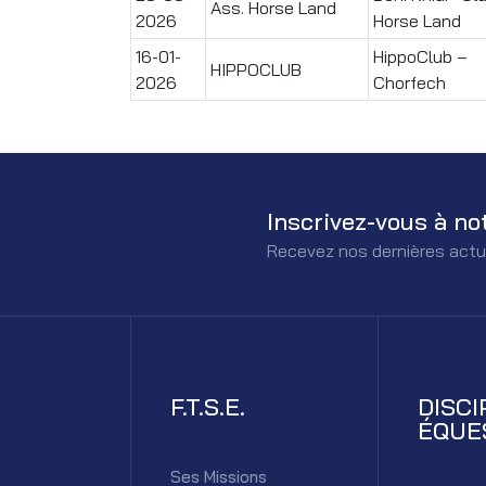
Ass. Horse Land
2026
Horse Land
16-01-
HippoClub –
HIPPOCLUB
2026
Chorfech
Inscrivez-vous à no
Recevez nos dernières actu
F.T.S.E.
DISCI
ÉQUE
Ses Missions