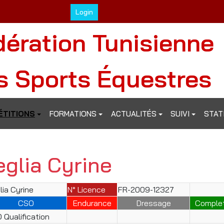
Login
dération Tunisienne
s Sports Équestres
TITIONS
FORMATIONS
ACTUALITÉS
SUIVI
STAT
eglia Cyrine
lia Cyrine
N° Licence
FR-2009-12327
CSO
Endurance
Dressage
Comple
 Qualification