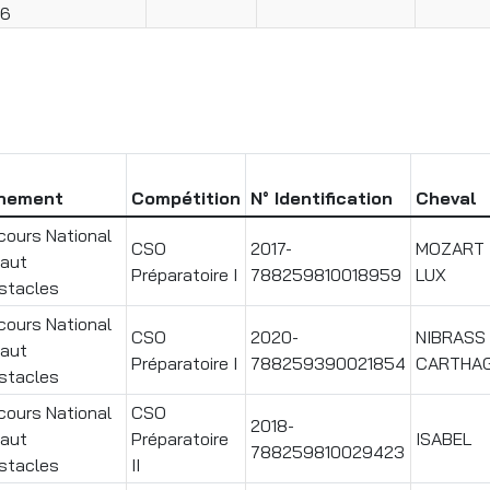
26
nement
Compétition
N° Identification
Cheval
ours National
CSO
2017-
MOZART
Saut
Préparatoire I
788259810018959
LUX
stacles
ours National
CSO
2020-
NIBRASS
Saut
Préparatoire I
788259390021854
CARTHA
stacles
ours National
CSO
2018-
Saut
Préparatoire
ISABEL
788259810029423
stacles
II