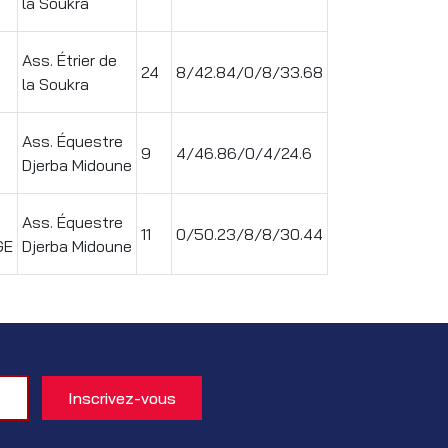
la Soukra
Ass. Étrier de
24
8/42.84/0/8/33.68
la Soukra
Ass. Équestre
9
4/46.86/0/4/24.6
Djerba Midoune
Ass. Équestre
11
0/50.23/8/8/30.44
GE
Djerba Midoune