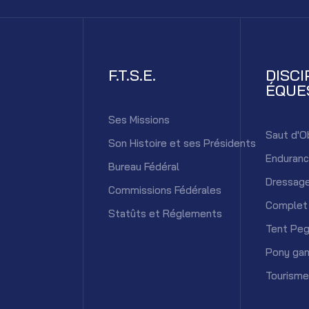
F.T.S.E.
DISCI
ÉQUE
Ses Missions
Saut d'O
Son Histoire et ses Présidents
Enduran
Bureau Fédéral
Dressag
Commissions Fédérales
Complet
Statûts et Réglements
Tent Peg
Pony ga
Tourisme