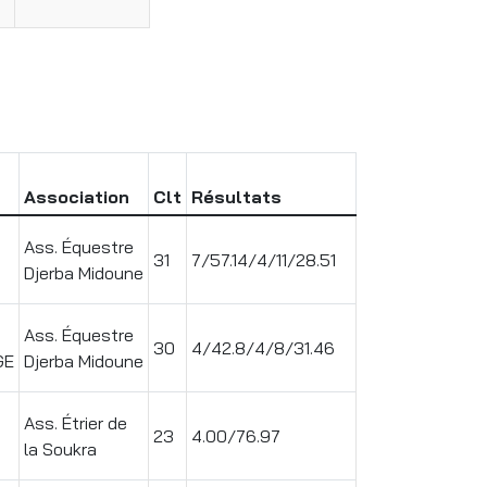
Association
Clt
Résultats
Ass. Équestre
31
7/57.14/4/11/28.51
Djerba Midoune
Ass. Équestre
30
4/42.8/4/8/31.46
GE
Djerba Midoune
Ass. Étrier de
23
4.00/76.97
la Soukra