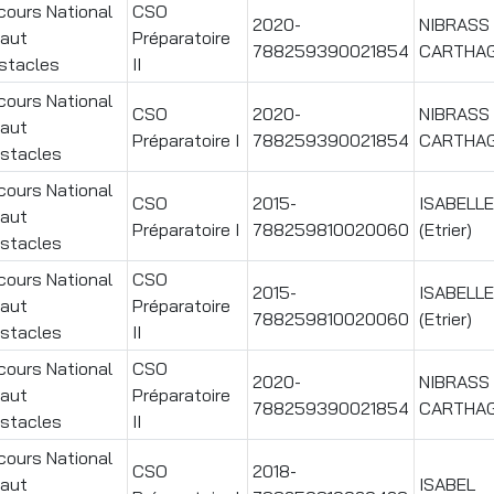
ours National
CSO
2020-
NIBRASS
Saut
Préparatoire
788259390021854
CARTHA
stacles
II
ours National
CSO
2020-
NIBRASS
Saut
Préparatoire I
788259390021854
CARTHA
stacles
ours National
CSO
2015-
ISABELLE
Saut
Préparatoire I
788259810020060
(Etrier)
stacles
ours National
CSO
2015-
ISABELLE
Saut
Préparatoire
788259810020060
(Etrier)
stacles
II
ours National
CSO
2020-
NIBRASS
Saut
Préparatoire
788259390021854
CARTHA
stacles
II
ours National
CSO
2018-
Saut
ISABEL