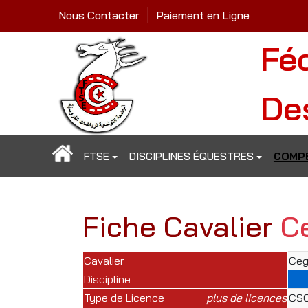
Nous Contacter
Paiement en Ligne
Fé
De
FTSE
DISCIPLINES ÉQUESTRES
COMPÉ
Fiche Cavalier
C
Cavalier
Ceg
Discipline
Type de Licence
plus de licences
CSO