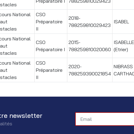
Préparatoire I
788259810029423
stacles
ours National
CSO
2018-
Saut
Préparatoire
ISABEL
788259810029423
stacles
II
ours National
CSO
2015-
ISABELLE
Saut
Préparatoire I
788259810020060
(Etrier)
stacles
ours National
CSO
2020-
NIBRASS
Saut
Préparatoire
788259390021854
CARTHA
stacles
II
tre newsletter
alités