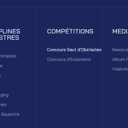
PLINES
COMPÉTITIONS
MED
STRES
Concours Saut d'Obstacles
NewsLe
bstacles
Concours d'Endurance
Album 
ce
Vidéot
e
ging
mes
 équestre