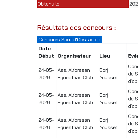
Obtenu le
20
Résultats des concours :
Concours Saut d'Obstacles
Date
Début
Organisateur
Lieu
Evé
Conc
24-05-
Ass. Alforssan
Borj
de 
2026
Equestrian Club
Youssef
d'ob
Conc
24-05-
Ass. Alforssan
Borj
de 
2026
Equestrian Club
Youssef
d'ob
Conc
24-05-
Ass. Alforssan
Borj
de 
2026
Equestrian Club
Youssef
d'ob