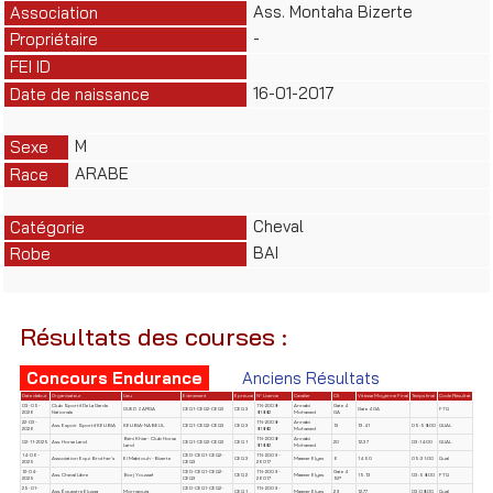
Ass. Montaha Bizerte
Association
-
Propriétaire
FEI ID
16-01-2017
Date de naissance
M
Sexe
ARABE
Race
Cheval
Catégorie
BAI
Robe
Résultats des courses :
Concours Endurance
Anciens Résultats
Date début
Organisateur
Lieu
Evènement
Epreuve
N° Licence
Cavalier
Clt
Vitesse Moyenne Final
Temps final
Code Résultat
03-05-
Club Sportif De La Garde
TN-2008-
Annabi
Gate 4
OUED ZARGA
CEQ1-CEQ2-CEQ3
CEQ 3
Gate 4 GA
FTQ
2026
Nationale
81882
Mohamed
GA
22-03-
TN-2008-
Annabi
Ass. Espoir Sportif KELIBIA
KELIBIA-NABEUL
CEQ1-CEQ2-CEQ3
CEQ 3
13
13.41
05:58:00
QUAL
2026
81882
Mohamed
Béni Khiar- Club Horse
TN-2008-
Annabi
02-11-2025
Ass. Horse Land
CEQ1-CEQ2-CEQ3
CEQ 1
20
12.37
03:14:00
QUAL
Land
81882
Mohamed
14-06-
CED-CEQ1-CEQ2-
TN-2009-
Association Equi Brother's
El Mabtouh -Bizerte
CEQ 3
Maamer Elyes
6
14.50
05:31:00
Qual
2025
CEQ3
26017
12-04-
CED-CEQ1-CEQ2-
TN-2009-
Gate 4
Ass. Cheval Libre
Borj Youssef
CEQ 2
Maamer Elyes
15.13
03:58:00
FTQ
2025
CEQ3
26017
SP
25-01-
CED-CEQ1-CEQ2-
TN-2009-
Ass. Équestre Elyssa
Mornaguia
CEQ 1
Maamer Elyes
29
12.77
03:08:00
Qual