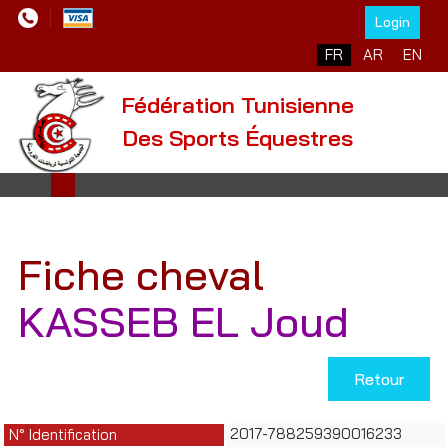
Login
Sélectionnez votre l
FR
AR
EN
Fédération Tunisienne
Des Sports Équestres
Fiche cheval
KASSEB EL Joud
Retour
2017-788259390016233
N° Identification