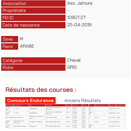
Ass. Jafoura
Association
-
Propriétaire
109OT27
FEI ID
25-04-2019
Date de naissance
M
Sexe
ARABE
Race
Cheval
Catégorie
GRIS
Robe
Résultats des courses :
Concours Endurance
Anciens Résultats
Date début
Organisateur
Lieu
Evènement
Epreuve
N° Licence
Cavalier
Clt
Vitesse Moyenne Final
Temps final
Code Résultat
30-05-
CEI1*-CEIYJ1*-CEI2**CIM-
CEIYJ
TN-2011-
Ktata
Gate 4
F.T.S.E.
MORNAGUIA
Gate 4 GA
FTQ
2026
CEIYJ2**
1*
56714
Anas
GA
02-05-
CEI1*-CEIYJ1*-CEI2**CIM-
CEIYJ
TN-2011-
Ktata
Gate 3
F.T.S.E.
MORNAGUIA
Gate 3 GA
FTQ
2026
CEIYJ2**
1*
56714
Anas
GA
Béni Khiar- Club Horse
TN-2011-
Ktata
02-11-2025
Ass. Horse Land
CEQ1-CEQ2-CEQ3
CEQ 3
10
12.94
06:11:00
QUAL
Land
56714
Anas
14-06-
Association Equi
TN-2011-
Ktata
El Mabtouh -Bizerte
CED-CEQ1-CEQ2-CEQ3
CEQ 3
9
14.29
05:36:00
Qual
2025
Brother's
56714
Anas
25-01-
TN-2011-
Ktata
Gate 2
Ass. Équestre Elyssa
Mornaguia
CED-CEQ1-CEQ2-CEQ3
CEQ 3
Gate 2 ME
FTQ
2025
56714
Anas
ME