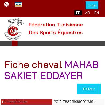
Login
Sélectionnez votre l
FR
AR
EN
Fédération Tunisienne
Des Sports Équestres
Fiche cheval
MAHAB
SAKIET EDDAYER
Retour
2019-788259390022364
N° Identification