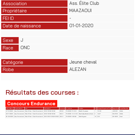
Ass. Élite Club
Association
MAAZAOUI
Propriétaire
-
FEI ID
01-01-2020
Date de naissance
J
Sexe
ONC
Race
Jeune cheval
Catégorie
ALEZAN
Robe
Résultats des courses :
Concours Endurance
Date début
Organisateur
Lieu
Evènement
Epreuve
N° Licence
Cavalier
Clt
Vitesse Moyenne Final
Temps final
Code Résultat
07-12-2025
Ass. Horse Land
Béni Khiar- Club Horse Land
CEQ1-CEQ2-CEQ3
CEQ 2
TN-2002-75530
Hfaidh Oussama
1
15.00
4:00:00
QUAL
02-11-2025
Ass. Horse Land
Béni Khiar- Club Horse Land
CEQ1-CEQ2-CEQ3
CEQ 1
TN-2003-59992
Bachtabji Abderrahmen
2
14.37
02:47:00
QUAL
23-02-2025
Ass. Horse Land
Béni Khiar- Club Horse Land
CED-CEQ1-CEQ2-CEQ3
CEQ 1
TN-2000-92042
Sahli Aymen
14
12.5
03:12:00
Qual