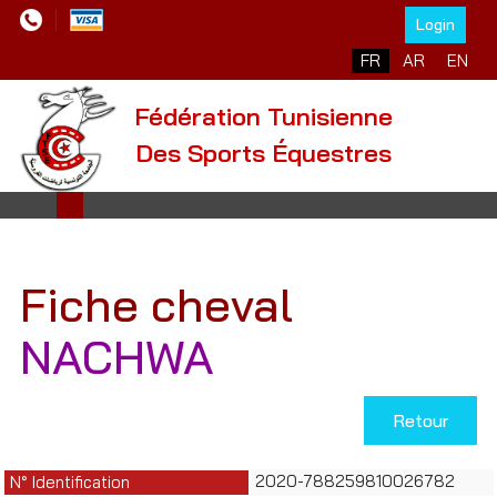
Login
Sélectionnez votre l
FR
AR
EN
Fédération Tunisienne
Des Sports Équestres
Fiche cheval
NACHWA
Retour
2020-788259810026782
N° Identification