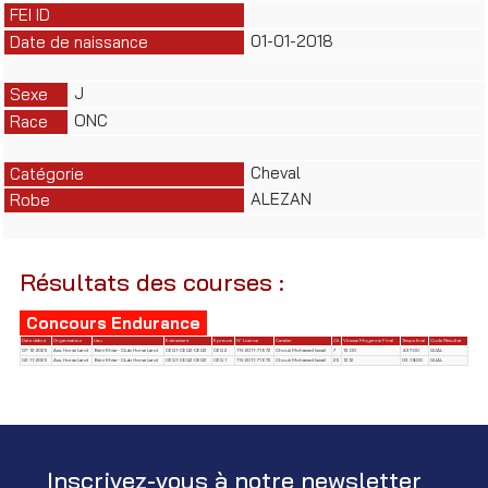
FEI ID
01-01-2018
Date de naissance
J
Sexe
ONC
Race
Cheval
Catégorie
ALEZAN
Robe
Résultats des courses :
Concours Endurance
Date début
Organisateur
Lieu
Evènement
Epreuve
N° Licence
Cavalier
Clt
Vitesse Moyenne Final
Temps final
Code Résultat
07-12-2025
Ass. Horse Land
Béni Khiar- Club Horse Land
CEQ1-CEQ2-CEQ3
CEQ 2
TN-2011-71672
Chouk Mohamed Ismail
7
13.00
4:37:00
QUAL
02-11-2025
Ass. Horse Land
Béni Khiar- Club Horse Land
CEQ1-CEQ2-CEQ3
CEQ 1
TN-2011-71672
Chouk Mohamed Ismail
25
12.12
03:18:00
QUAL
Inscrivez-vous à notre newsletter