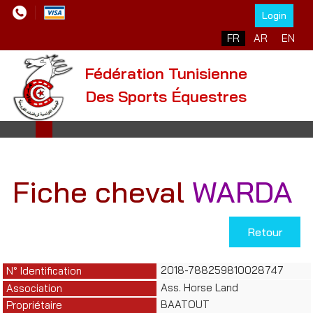
Login
Sélectionnez votre l
FR
AR
EN
Fédération Tunisienne
Des Sports Équestres
Fiche cheval
WARDA
Retour
2018-788259810028747
N° Identification
Ass. Horse Land
Association
BAATOUT
Propriétaire