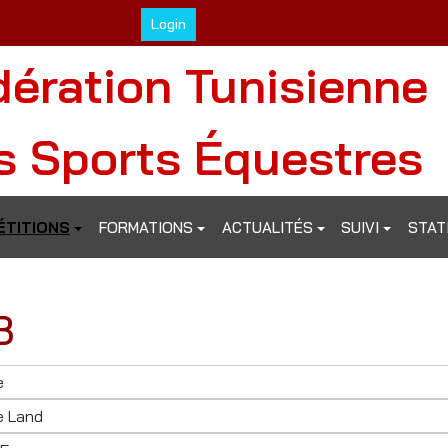
Login
dération Tunisienne
s Sports Équestres
TITIONS
FORMATIONS
ACTUALITÉS
SUIVI
STAT
3
e
e Land