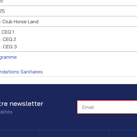
25
25
r- Club Horse Land
: CEQ 1
 : CEQ 2
 : CEQ 3
ogramme
dations Sanitaires
tre newsletter
alités