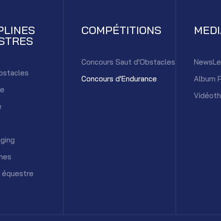
PLINES
COMPÉTITIONS
MED
STRES
Concours Saut d'Obstacles
NewsLe
bstacles
Concours d'Endurance
Album 
ce
Vidéot
e
ging
mes
 équestre