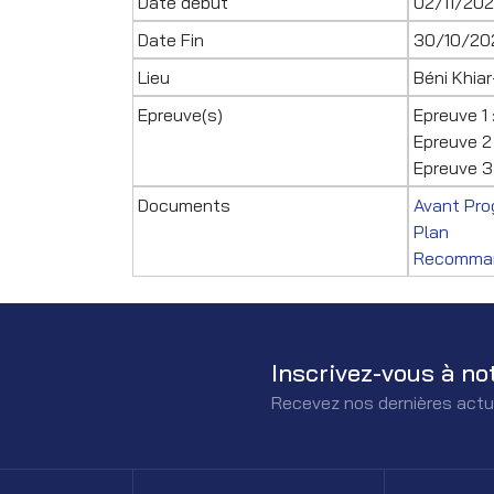
Date début
02/11/20
Date Fin
30/10/20
Lieu
Béni Khia
Epreuve(s)
Epreuve 1 
Epreuve 2
Epreuve 3
Documents
Avant Pr
Plan
Recomman
Inscrivez-vous à no
Recevez nos dernières actu