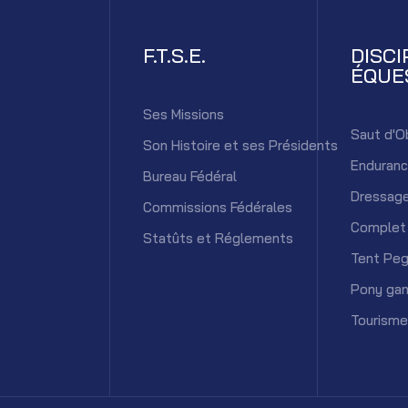
F.T.S.E.
DISCI
ÉQUE
Ses Missions
Saut d'O
Son Histoire et ses Présidents
Enduran
Bureau Fédéral
Dressag
Commissions Fédérales
Complet
Statûts et Réglements
Tent Peg
Pony ga
Tourisme