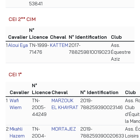
53841
CEI 2** CIM
N°
Cavalier
Licence
Cheval
N° Identification
Club
1
Aloui Eya
TN-1999-
KATTEM
2017-
Ass.
71476
788259810019023
Équestre
Aziz
CEI 1*
N°
Cavalier
Licence
Cheval
N° Identification
Club
1
Wafi
TN-
MARZOUK
2019-
Ass. R
Wiem
2005-
EL KHAYRAT
788259390023146
Club
44249
d'Équit
la Man
2
Mkahli
TN-
MORTAJEZ
2019-
Ass. Éq
Hazem
2004-
788259390020633
Loisirs