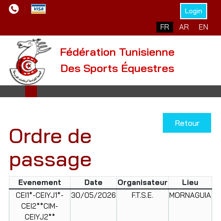
Login
Sélectionnez votre l
FR
AR
EN
Fédération Tunisienne
Des Sports Équestres
Retour
Ordre de
passage
Evenement
Date
Organisateur
Lieu
CEI1*-CEIYJ1*-
30/05/2026
F.T.S.E.
MORNAGUIA
CEI2**CIM-
CEIYJ2**