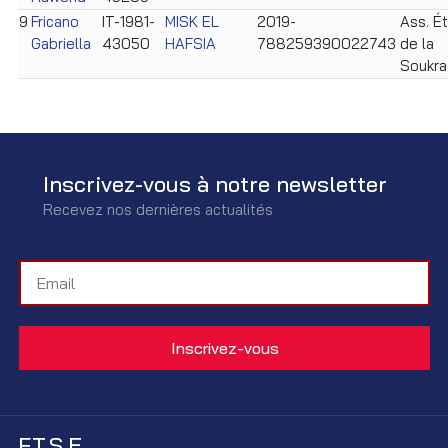
9
Fricano
IT-1981-
MISK EL
2019-
Ass. Ét
Gabriella
43050
HAFSIA
788259390022743
de la
Soukra
Inscrivez-vous à notre newsletter
Recevez nos dernières actualités
F.T.S.E.