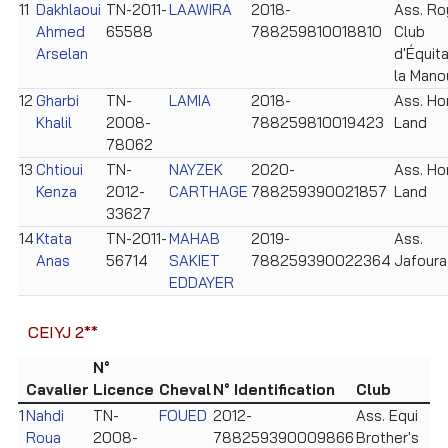
11
Dakhlaoui
TN-2011-
LAAWIRA
2018-
Ass. Ro
Ahmed
65588
788259810018810
Club
Arselan
d'Équita
la Mano
12
Gharbi
TN-
LAMIA
2018-
Ass. Ho
Khalil
2008-
788259810019423
Land
78062
13
Chtioui
TN-
NAYZEK
2020-
Ass. Ho
Kenza
2012-
CARTHAGE
788259390021857
Land
33627
14
Ktata
TN-2011-
MAHAB
2019-
Ass.
Anas
56714
SAKIET
788259390022364
Jafoura
EDDAYER
CEIYJ 2**
N°
Cavalier
Licence
Cheval
N° Identification
Club
1
Nahdi
TN-
FOUED
2012-
Ass. Equi
Roua
2008-
788259390009866
Brother's