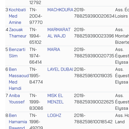
12792
3
Kochbati
TN-
MACHKOURA
2019-
Ass. Éq
Med
2004-
788259390020634
Loisirs
Amine
97770
4
Zaouak
TN-
MARMARAT
2019-
Ass.
Thameur
1994-
AL WAJD
788259390023396
Monta
65102
Bizert
5
Benzarti
TN-
MARIA
2019-
Ass.
Slim
1974-
788259390020735
Équest
66414
Elyssa
6
Ben
TN-
LAYEL DUBAI
2018-
Ass.
Massaoud
1995-
788259810019035
Équest
Med
84774
Elyssa
Hamdi
7
Aniba
TN-
MISK EL
2019-
Ass.
Youssef
1999-
MENZEL
788259390022625
Équest
83086
Elyssa
8
Ben
TN-
LOGHZ
2018-
Ass. H
Hamamia
1996-
788259810018542
Land
Rawend
49209