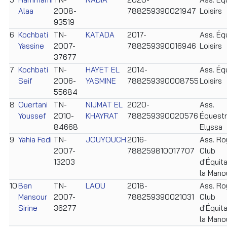
Alaa
2008-
788259390021947
Loisirs
93519
6
Kochbati
TN-
KATADA
2017-
Ass. Éq
Yassine
2007-
788259390016946
Loisirs
37677
7
Kochbati
TN-
HAYET EL
2014-
Ass. Éq
Seif
2006-
YASMINE
788259390008755
Loisirs
55684
8
Ouertani
TN-
NIJMAT EL
2020-
Ass.
Youssef
2010-
KHAYRAT
788259390020576
Équest
84668
Elyssa
9
Yahia Fedi
TN-
JOUYOUCH
2016-
Ass. Ro
2007-
788259810017707
Club
13203
d'Équita
la Mano
10
Ben
TN-
LAOU
2018-
Ass. Ro
Mansour
2007-
788259390021031
Club
Sirine
36277
d'Équita
la Mano