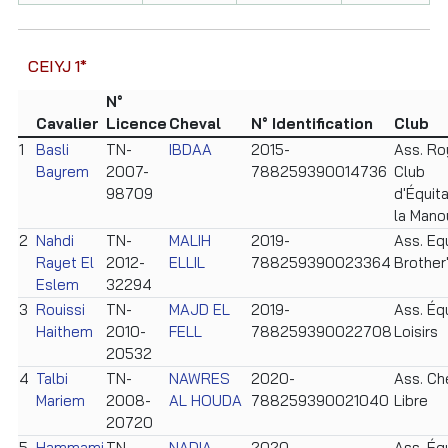
CEIYJ 1*
N°
Cavalier
Licence
Cheval
N° Identification
Club
1
Basli
TN-
IBDAA
2015-
Ass. Ro
Bayrem
2007-
788259390014736
Club
98709
d'Équita
la Mano
2
Nahdi
TN-
MALIH
2019-
Ass. Eq
Rayet El
2012-
ELLIL
788259390023364
Brother
Eslem
32294
3
Rouissi
TN-
MAJD EL
2019-
Ass. Éq
Haithem
2010-
FELL
788259390022708
Loisirs
20532
4
Talbi
TN-
NAWRES
2020-
Ass. Ch
Mariem
2008-
AL HOUDA
788259390021040
Libre
20720
5
Hammami
TN-
NADIA
2020-
Ass. Éq