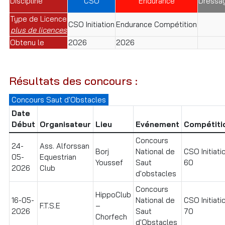
Discipline
CSO
Endurance
Dressa
Type de Licence
CSO Initiation
Endurance Compétition
plus de licences
Obtenu le
2026
2026
Résultats des concours :
Concours Saut d'Obstacles
Date
Début
Organisateur
Lieu
Evénement
Compétiti
Concours
24-
Ass. Alforssan
Borj
National de
CSO Initiati
05-
Equestrian
Youssef
Saut
60
2026
Club
d'obstacles
Concours
HippoClub
16-05-
National de
CSO Initiati
F.T.S.E
–
2026
Saut
70
Chorfech
d'Obstacles