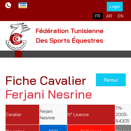
Login
Sélectionnez votre l
FR
AR
EN
Fédération Tunisienne
Des Sports Équestres
Fiche Cavalier
Retour
Ferjani Nesrine
TN-
Ferjani
Cavalier
N° Licence
2005-
Nesrine
84305