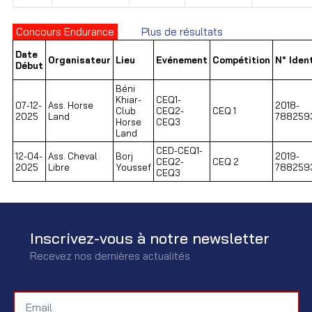
Concours Endurance
Plus de résultats
Date
Organisateur
Lieu
Evénement
Compétition
N° Ident
Début
Béni
Khiar-
CEQ1-
07-12-
Ass. Horse
2018-
Club
CEQ2-
CEQ 1
2025
Land
788259
Horse
CEQ3
Land
CED-CEQ1-
12-04-
Ass. Cheval
Borj
2019-
CEQ2-
CEQ 2
2025
Libre
Youssef
788259
CEQ3
Inscrivez-vous à notre newsletter
Recevez nos dernières actualités