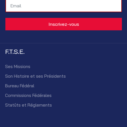
F.T.S.E.
Ses Missions
Son Histoire et ses Présidents
Bureau Fédéral
Commissions Fédérales
Statûts et Réglements