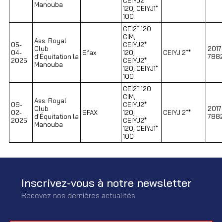
CEIYJ2*
Manouba
120, CEIYJ1*
100
CEI2* 120
CIM,
Ass. Royal
05-
CEIYJ2*
Club
2017
04-
Sfax
120,
CEIYJ 2**
d'Équitation la
788
2025
CEIYJ2*
Manouba
120, CEIYJ1*
100
CEI2* 120
CIM,
Ass. Royal
09-
CEIYJ2*
Club
2017
02-
SFAX
120,
CEIYJ 2**
d'Équitation la
788
2025
CEIYJ2*
Manouba
120, CEIYJ1*
100
Inscrivez-vous à notre newsletter
Recevez nos dernières actualités