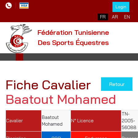
Login
Sélectionnez votre l
FR
AR
EN
Fédération Tunisienne
Des Sports Équestres
Fiche Cavalier
Retour
Baatout Mohamed
TN-
Baatout
Cavalier
N° Licence
2005-
Mohamed
56088