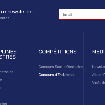
tre newsletter
alités
PLINES
COMPÉTITIONS
MED
STRES
Concours Saut d'Obstacles
NewsLe
bstacles
Concours d'Endurance
Album 
ce
Vidéot
e
ging