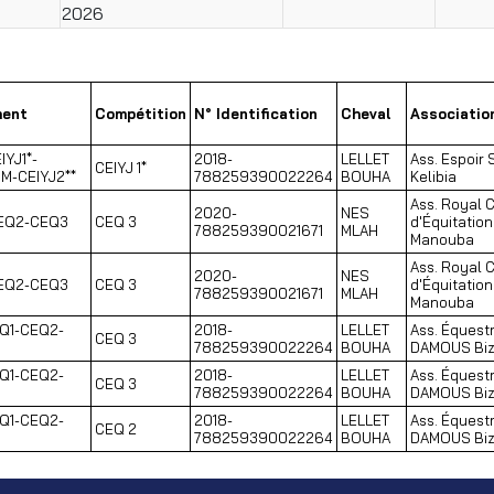
2026
ment
Compétition
N° Identification
Cheval
Associatio
IYJ1*-
2018-
LELLET
Ass. Espoir 
CEIYJ 1*
IM-CEIYJ2**
788259390022264
BOUHA
Kelibia
Ass. Royal 
2020-
NES
EQ2-CEQ3
CEQ 3
d'Équitation
788259390021671
MLAH
Manouba
Ass. Royal 
2020-
NES
EQ2-CEQ3
CEQ 3
d'Équitation
788259390021671
MLAH
Manouba
Q1-CEQ2-
2018-
LELLET
Ass. Équestr
CEQ 3
788259390022264
BOUHA
DAMOUS Biz
Q1-CEQ2-
2018-
LELLET
Ass. Équestr
CEQ 3
788259390022264
BOUHA
DAMOUS Biz
Q1-CEQ2-
2018-
LELLET
Ass. Équestr
CEQ 2
788259390022264
BOUHA
DAMOUS Biz