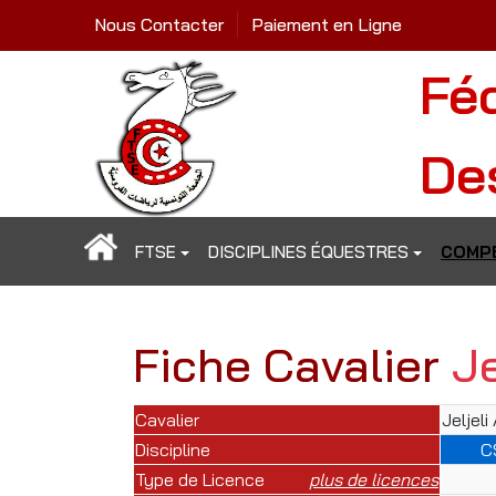
Nous Contacter
Paiement en Ligne
Fé
De
FTSE
DISCIPLINES ÉQUESTRES
COMPÉ
Fiche Cavalier
J
Cavalier
Jeljel
Discipline
C
Type de Licence
plus de licences