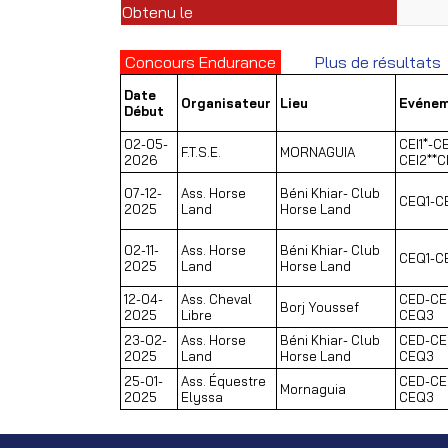
Obtenu le
Concours Endurance
Plus de résultats
Date
Organisateur
Lieu
Evéne
Début
02-05-
CEI1*-CE
F.T.S.E.
MORNAGUIA
2026
CEI2**C
07-12-
Ass. Horse
Béni Khiar- Club
CEQ1-C
2025
Land
Horse Land
02-11-
Ass. Horse
Béni Khiar- Club
CEQ1-C
2025
Land
Horse Land
12-04-
Ass. Cheval
CED-CE
Borj Youssef
2025
Libre
CEQ3
23-02-
Ass. Horse
Béni Khiar- Club
CED-CE
2025
Land
Horse Land
CEQ3
25-01-
Ass. Équestre
CED-CE
Mornaguia
2025
Elyssa
CEQ3