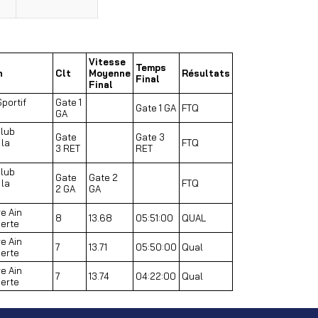
Vitesse
Temps
n
Clt
Moyenne
Résultats
Final
Final
Sportif
Gate 1
Gate 1 GA
FTQ
GA
Club
Gate
Gate 3
 la
FTQ
3 RET
RET
Club
Gate
Gate 2
 la
FTQ
2 GA
GA
e Ain
8
13.68
05:51:00
QUAL
erte
e Ain
7
13.71
05:50:00
Qual
erte
e Ain
7
13.74
04:22:00
Qual
erte