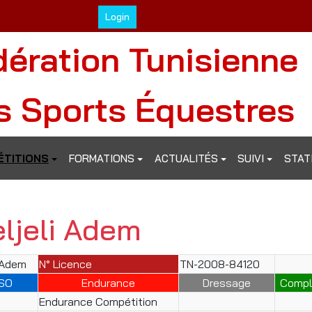
Login
dération Tunisienne
s Sports Équestres
TITIONS
FORMATIONS
ACTUALITÉS
SUIVI
STAT
eljeli Adem
i Adem
N° Licence
TN-2008-84120
SO
Endurance
Dressage
Compl
Endurance Compétition