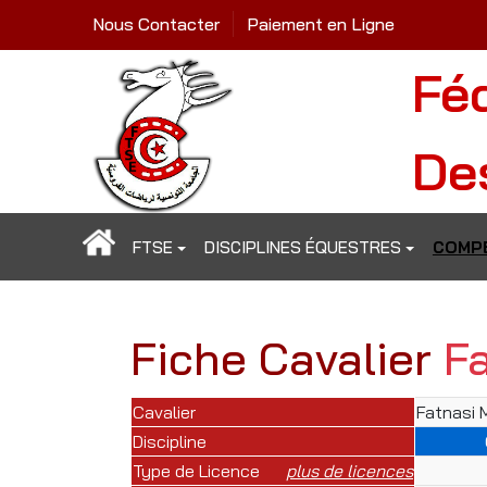
Nous Contacter
Paiement en Ligne
Fé
De
FTSE
DISCIPLINES ÉQUESTRES
COMPÉ
Fiche Cavalier
F
Cavalier
Fatnasi 
Discipline
Type de Licence
plus de licences