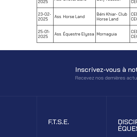
2025
CE
23-02-
Béni Khiar- Club
CE
Ass. Horse Land
2025
Horse Land
CE
25-01-
CE
Ass. Équestre Elyssa
Mornaguia
2025
CE
Inscrivez-vous à no
Recevez nos dernières actu
F.T.S.E.
DISCI
ÉQUE