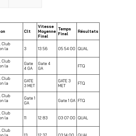
Vitesse
Temps
ion
Clt
Moyenne
Résultats
Final
Final
l Club
on la
3
13.56
05:54:00
QUAL
l Club
Gate
Gate 4
on la
FTQ
4 GA
GA
l Club
GATE
GATE 3
on la
FTQ
3 MET
MET
l Club
Gate 1
on la
Gate 1 GA
FTQ
GA
l Club
on la
11
12.83
03:07:00
QUAL
l Club
on la
13
12.37
03:14:00
QUAL