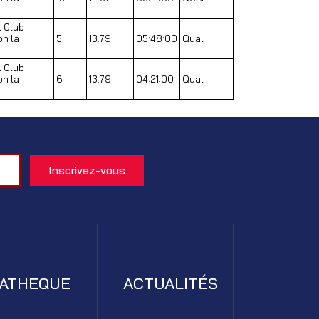
l Club
on la
5
13.79
05:48:00
Qual
l Club
on la
6
13.79
04:21:00
Qual
IATHEQUE
ACTUALITÉS