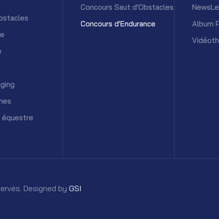
Concours Saut d'Obstacles
NewsLe
bstacles
Concours d'Endurance
Album 
ce
Vidéot
e
ging
mes
 équestre
éservés. Designed by
GSI