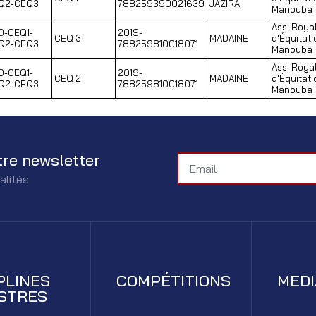
Q2-CEQ3
788259390021639
JAZIRA
Manouba
Ass. Roya
D-CEQ1-
2019-
CEQ 3
MADAINE
d'Équitati
Q2-CEQ3
788259810018071
Manouba
Ass. Roya
D-CEQ1-
2019-
CEQ 2
MADAINE
d'Équitati
Q2-CEQ3
788259810018071
Manouba
tre newsletter
alités
PLINES
COMPÉTITIONS
MED
STRES