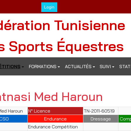
Login
dération Tunisienne
s Sports Équestres
TITIONS
FORMATIONS
ACTUALITÉS
SUIVI
STAT
atnasi Med Haroun
Med Haroun
N° Licence
TN-2011-60519
CSO
Endurance
Dressage
Comp
Endurance Compétition