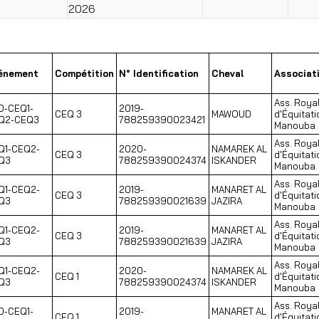
2026
énement
Compétition
N° Identification
Cheval
Associat
Ass. Roya
D-CEQ1-
2019-
CEQ 3
MAWOUD
d'Équitati
Q2-CEQ3
788259390023421
Manouba
Ass. Roya
Q1-CEQ2-
2020-
NAMAREK AL
CEQ 3
d'Équitati
Q3
788259390024374
ISKANDER
Manouba
Ass. Roya
Q1-CEQ2-
2019-
MANARET AL
CEQ 3
d'Équitati
Q3
788259390021639
JAZIRA
Manouba
Ass. Roya
Q1-CEQ2-
2019-
MANARET AL
CEQ 3
d'Équitati
Q3
788259390021639
JAZIRA
Manouba
Ass. Roya
Q1-CEQ2-
2020-
NAMAREK AL
CEQ 1
d'Équitati
Q3
788259390024374
ISKANDER
Manouba
Ass. Roya
D-CEQ1-
2019-
MANARET AL
CEQ 1
d'Équitati