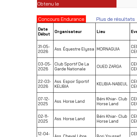
Obtenu le
Concours Endurance
Plus de résultats
Date
Organisateur
Lieu
Ev
Début
31-05-
CE
Ass. Équestre Elyssa
MORNAGUIA
2026
CE
03-05-
Club Sportif De La
CE
OUED ZARGA
2026
Garde Nationale
CE
22-03-
Ass. Espoir Sportif
CE
KELIBIA-NABEUL
2026
KELIBIA
CE
07-12-
Béni Khiar- Club
CE
Ass. Horse Land
2025
Horse Land
CE
02-11-
Béni Khiar- Club
CE
Ass. Horse Land
2025
Horse Land
CE
12-04-
CE
Ass. Cheval Libre
Borj Youssef