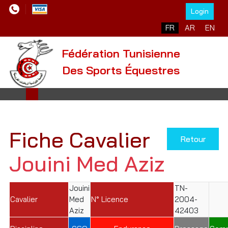
Login
Sélectionnez votre l
FR
AR
EN
Fédération Tunisienne
Des Sports Équestres
Fiche Cavalier
Retour
Jouini Med Aziz
Jouini
TN-
Cavalier
Med
N° Licence
2004-
Aziz
42403