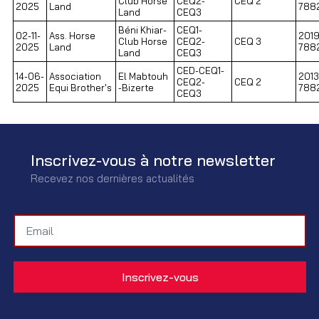
Club Horse
CEQ2-
CEQ 2
2025
Land
788
Land
CEQ3
Béni Khiar-
CEQ1-
02-11-
Ass. Horse
2019
Club Horse
CEQ2-
CEQ 3
2025
Land
788
Land
CEQ3
CED-CEQ1-
14-06-
Association
El Mabtouh
2013
CEQ2-
CEQ 2
2025
Equi Brother's
-Bizerte
788
CEQ3
Inscrivez-vous à notre newsletter
Recevez nos dernières actualités