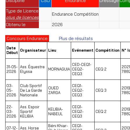
Discipline
CSO
Endurance
Dressage
Comp
Type de Licence
Endurance Compétition
plus de licences
Obtenu le
2026
Concours Endurance
Plus de résultats
Date
Organisateur
Lieu
Evénement
Compétition
N° I
Début
CED-CEQ1-
31-05-
Ass. Équestre
2021
MORNAGUIA
CEQ2-
CEQ 2
2026
Elyssa
788
CEQ3
03-
Club Sportif
CEQ1-
OUED
2019
05-
De La Garde
CEQ2-
CEQ 3
ZARGA
788
2026
Nationale
CEQ3
22-
Ass. Espoir
CEQ1-
KELIBIA-
2019
03-
Sportif
CEQ2-
CEQ 2
NABEUL
788
2026
KELIBIA
CEQ3
Béni Khiar-
CEQ1-
07-12-
Ass. Horse
2013