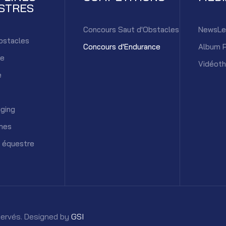
STRES
Concours Saut d'Obstacles
NewsLe
bstacles
Concours d'Endurance
Album 
ce
Vidéot
e
ging
mes
 équestre
éservés. Designed by
GSI