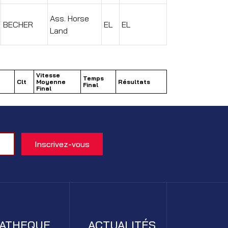
Ass. Horse
BECHER
EL
EL
Land
Vitesse
Temps
Clt
Moyenne
Résultats
Final
Final
IATHEQUE
ACTUALITÉS