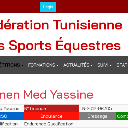
Login
dération Tunisienne
s Sports Équestres
TITIONS
FORMATIONS
ACTUALITÉS
SUIVI
STAT
inen Med Yassine
d Yassine
N° Licence
TN-2012-98705
CSO
Endurance
Dressage
Comp
ification
Endurance Qualification