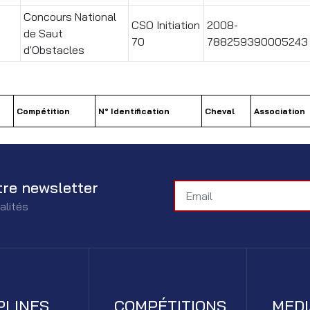
Concours National
CSO Initiation
2008-
de Saut
70
788259390005243
d'Obstacles
Compétition
N° Identification
Cheval
Association
tre newsletter
alités
PLINES
COMPÉTITIONS
MED