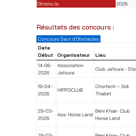
Obtenu le
2026
Résultats des concours :
Concours Saut d'Obstacles
Date
Début
Organisateur
Lieu
14-06-
Association
Club Jafoura - Sfa
2026
Jafoura
19-04-
Chorfech – Sidi
HIPPOCLUB
2026
Thabet
29-03-
Béni Khiar- Club
Ass. Horse Land
2026
Horse Land
29-03-
Béni Khiar- Club