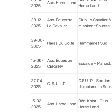
Ass. Horse Land
2026
Horse Land
28-12-
Ass. Équestre
Club Le Cavalier à
2025
Le Cavalier
M’saken~Sousse
29-06-
Haras Du Golfe
Hammamet Sud
2025
15-06-
Ass. Équestre
Essaida – Manoub
2025
CERSINA
27-04-
C.S.U.I.P - Section
C. S. U. I .P
2025
d'hippisme la Souk
15-02-
Béni Khiar - Club
Ass. Horse Land
2025
Horse Land