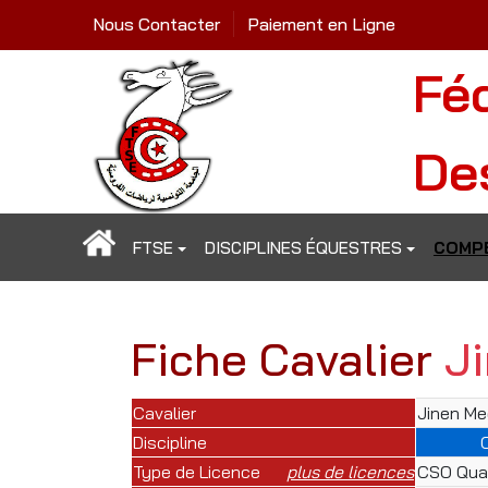
Nous Contacter
Paiement en Ligne
Fé
De
FTSE
DISCIPLINES ÉQUESTRES
COMPÉ
Fiche Cavalier
J
Cavalier
Jinen Me
Discipline
Type de Licence
plus de licences
CSO Qual