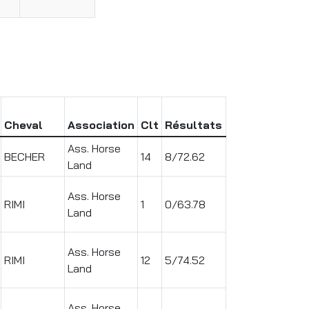
Cheval
Association
Clt
Résultats
Ass. Horse
BECHER
14
8/72.62
Land
Ass. Horse
RIMI
1
0/63.78
Land
Ass. Horse
RIMI
12
5/74.52
Land
Ass. Horse