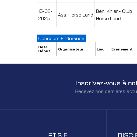
15-02-
Béni Khiar - Club
Ass. Horse Land
2025
Horse Land
Concours Endurance
Date
Organisateur
Lieu
Evénement
Début
Inscrivez-vous à no
Recevez nos dernières actu
F.T.S.E.
DISCI