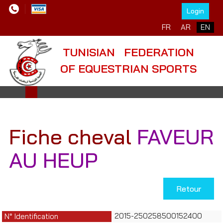
Login
Select your language
FR
AR
EN
TUNISIAN FEDERATION
OF EQUESTRIAN SPORTS
Fiche cheval
FAVEUR
AU HEUP
Retour
2015-250258500152400
N° Identification