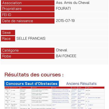
Ass. Amis du Cheval
Association
FOURATI
Propriétaire
FEI ID
2015-07-19
Date de naissance
Sexe
SELLE FRANCAIS
Race
Cheval
Catégorie
BAI FONCEE
Robe
Résultats des courses :
Concours Saut d'Obstacles
Anciens Résultats
Date début
Organisateur
Lieu
Evènement
Epreuve
N° License
Cavalier
Clt
Résultats
2026-07-
Hippoclub –
Championnat de Tunisie Cavaliers
Championnat de Tunisie de Saut
TN-2008-
Bouhlel Med
F.T.S.E
AB
AB
02
Chorfech
Juniors 2025-2026
d'Obstacles catégorie Juniors (Final)
23169
Rayen
2026-07-
Hippoclub –
Championnat de Tunisie Cavaliers
Championnat de Tunisie de Saut
TN-2008-
Bouhlel Med
F.T.S.E
AB
AB
02
Chorfech
Juniors 2025-2026
d'Obstacles catégorie Juniors (J3)
23169
Rayen
2026-07-
Hippoclub –
Championnat de Tunisie Cavaliers
Championnat de Tunisie de Saut
TN-2008-
Bouhlel Med
F.T.S.E
6
0.00/67.71/41.43/8.00
02
Chorfech
Juniors 2025-2026
d'Obstacles catégorie Juniors (J2)
23169
Rayen
2026-07-
Hippoclub –
Championnat de Tunisie Cavaliers
Championnat de Tunisie de Saut
TN-2008-
Bouhlel Med
F.T.S.E
EL
EL
02
Chorfech
Juniors 2025-2026
d'Obstacles catégorie Juniors (J1)
23169
Rayen
2026-06-
Association
TN-2008-
Bouhlel Med
Club Jafoura - Sfax
Concours National de Saut d'obstacles
CSO***
9
14/80.01
14
Jafoura
23169
Rayen
2026-06-
Association
TN-2009-
Ben Salah
Club Jafoura - Sfax
Concours National de Saut d'obstacles
CSO**
1
57.20