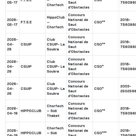
05-17
Saut
756098
Chorfech
d'Obstacles
Concours
HippoClub
2026-
National de
2018-
F.T.S.E
–
CSO**
05-17
Saut
756098
Chorfech
d'Obstacles
Concours
2026-
Club
National de
2018-
04-
CSUIP
CSUIP- La
CSO**
Saut
756098
26
Soukra
d'Obstacles
Concours
2026-
Club
National de
2018-
04-
CSUIP
CSUIP- La
CSO*
Saut
756098
26
Soukra
d'Obstacles
Concours
2026-
Club
National de
2003-
04-
CSUIP
CSUIP- La
CSO*
Saut
250259
26
Soukra
d'Obstacles
Concours
Chorfech
2026-
National de
2018-
HIPPOCLUB
– Sidi
CSO**
04-19
Saut
756098
Thabet
d'Obstacles
Concours
Chorfech
2026-
National de
2018-
HIPPOCLUB
– Sidi
CSO***
04-19
Saut
756098