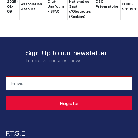
2025-
Club
National de
CSO
Association
2002-
02-
Jaafoura
Saut
Préparatoire
Jafoura
9810981
09
- SFAX
d'Obstacles
II
(Ranking)
Sign Up to our newsletter
To receive our latest news
F.T.S.E.