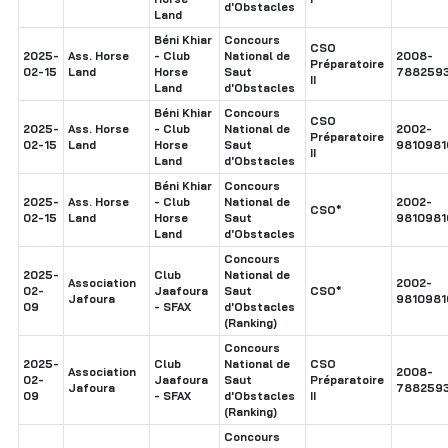
d'Obstacles
Land
Béni Khiar
Concours
CSO
2025-
Ass. Horse
- Club
National de
2008-
Préparatoire
02-15
Land
Horse
Saut
788259
II
Land
d'Obstacles
Béni Khiar
Concours
CSO
2025-
Ass. Horse
- Club
National de
2002-
Préparatoire
02-15
Land
Horse
Saut
9810981
II
Land
d'Obstacles
Béni Khiar
Concours
2025-
Ass. Horse
- Club
National de
2002-
CSO*
02-15
Land
Horse
Saut
9810981
Land
d'Obstacles
Concours
2025-
Club
National de
Association
2002-
02-
Jaafoura
Saut
CSO*
Jafoura
9810981
09
- SFAX
d'Obstacles
(Ranking)
Concours
2025-
Club
National de
CSO
Association
2008-
02-
Jaafoura
Saut
Préparatoire
Jafoura
788259
09
- SFAX
d'Obstacles
II
(Ranking)
Concours