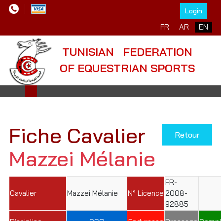
Login
Select your language
FR
AR
EN
TUNISIAN FEDERATION
OF EQUESTRIAN SPORTS
Fiche Cavalier
Retour
Mazzei Mélanie
FR-
Cavalier
Mazzei Mélanie
N° Licence
2008-
92885