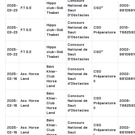
Concours
Hippo
2025-
National de
2002-
F.T.S.E
club–Sidi
CSO*
03-23
Saut
9810981
Thabet
D'Obstacles
Concours
Hippo
2025-
National de
CSO
2013-
F.T.S.E
club–Sidi
03-23
Saut
Préparatoire
788259
Thabet
D'Obstacles
Concours
Hippo
2025-
National de
2002-
F.T.S.E
club–Sidi
CSO*
03-22
Saut
9810981
Thabet
D'Obstacles
Béni
Concours
Khiar-
CSO
2025-
Ass. Horse
National de
2002-
Club
Préparatoire
02-16
Land
Saut
9810981
Horse
II
d'Obstacles
Land
Béni
Concours
Khiar-
CSO
2025-
Ass. Horse
National de
2008-
Club
Préparatoire
02-16
Land
Saut
788259
Horse
II
d'Obstacles
Land
Béni
Concours
Khiar-
CSO
2025-
Ass. Horse
National de
2002-
Club
Préparatoire
02-16
Land
Saut
9810981
Horse
I