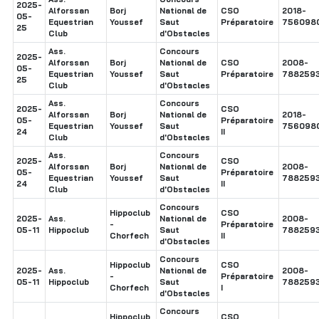
2025-
Alforssan
Borj
National de
CSO
2018-
05-
Equestrian
Youssef
Saut
Préparatoire
756098
25
Club
d'Obstacles
Ass.
Concours
2025-
Alforssan
Borj
National de
CSO
2008-
05-
Equestrian
Youssef
Saut
Préparatoire
788259
25
Club
d'Obstacles
Ass.
Concours
2025-
CSO
Alforssan
Borj
National de
2018-
05-
Préparatoire
Equestrian
Youssef
Saut
756098
24
II
Club
d'Obstacles
Ass.
Concours
2025-
CSO
Alforssan
Borj
National de
2008-
05-
Préparatoire
Equestrian
Youssef
Saut
788259
24
II
Club
d'Obstacles
Concours
Hippoclub
CSO
2025-
Ass.
National de
2008-
-
Préparatoire
05-11
Hippoclub
Saut
788259
Chorfech
II
d'Obstacles
Concours
Hippoclub
CSO
2025-
Ass.
National de
2008-
-
Préparatoire
05-11
Hippoclub
Saut
788259
Chorfech
I
d'Obstacles
Concours
Hippoclub
CSO