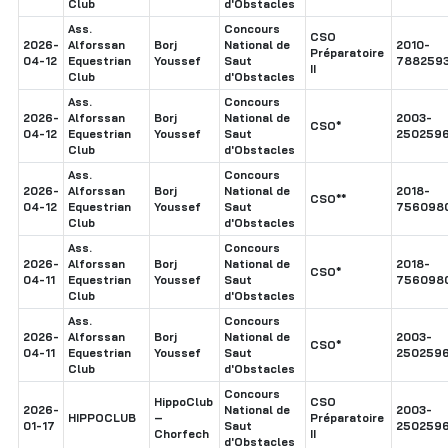
Club
d'Obstacles
Ass.
Concours
CSO
2026-
Alforssan
Borj
National de
2010-
Préparatoire
04-12
Equestrian
Youssef
Saut
788259
II
Club
d'Obstacles
Ass.
Concours
2026-
Alforssan
Borj
National de
2003-
CSO*
04-12
Equestrian
Youssef
Saut
250259
Club
d'Obstacles
Ass.
Concours
2026-
Alforssan
Borj
National de
2018-
CSO**
04-12
Equestrian
Youssef
Saut
756098
Club
d'Obstacles
Ass.
Concours
2026-
Alforssan
Borj
National de
2018-
CSO*
04-11
Equestrian
Youssef
Saut
756098
Club
d'Obstacles
Ass.
Concours
2026-
Alforssan
Borj
National de
2003-
CSO*
04-11
Equestrian
Youssef
Saut
250259
Club
d'Obstacles
Concours
HippoClub
CSO
2026-
National de
2003-
HIPPOCLUB
–
Préparatoire
01-17
Saut
250259
Chorfech
II
d'Obstacles