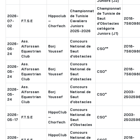
Juniors (J2)
Championnat
Championnat
de Tunisie de
2026-
Hippoclub
de Tunisie
Saut
2018-
07-
F.T.S.E
–
Cavaliers
d'Obstacles
756098
02
Chorfech
Juniors
catégorie
2025-2026
Juniors (J1)
Ass.
Concours
2026-
Alforssan
Borj
National de
2018-
05-
CSO**
Equestrian
Youssef
Saut
756098
24
Club
d'obstacles
Ass.
Concours
2026-
Alforssan
Borj
National de
2018-
05-
CSO*
Equestrian
Youssef
Saut
756098
24
Club
d'obstacles
Ass.
Concours
2026-
Alforssan
Borj
National de
2003-
05-
CSO*
Equestrian
Youssef
Saut
250259
24
Club
d'obstacles
Concours
HippoClub
2026-
National de
2003-
F.T.S.E
–
CSO*
05-17
Saut
250259
Chorfech
d'Obstacles
Concours
HippoClub
2026-
National de
2018-
F.T.S.E
–
CSO*