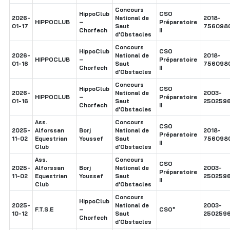
Concours
HippoClub
CSO
2026-
National de
2018-
HIPPOCLUB
–
Préparatoire
01-17
Saut
756098
Chorfech
II
d'Obstacles
Concours
HippoClub
CSO
2026-
National de
2018-
HIPPOCLUB
–
Préparatoire
01-16
Saut
756098
Chorfech
II
d'Obstacles
Concours
HippoClub
CSO
2026-
National de
2003-
HIPPOCLUB
–
Préparatoire
01-16
Saut
250259
Chorfech
II
d'Obstacles
Ass.
Concours
CSO
2025-
Alforssan
Borj
National de
2018-
Préparatoire
11-02
Equestrian
Youssef
Saut
756098
II
Club
d'Obstacles
Ass.
Concours
CSO
2025-
Alforssan
Borj
National de
2003-
Préparatoire
11-02
Equestrian
Youssef
Saut
250259
II
Club
d'Obstacles
Concours
HippoClub
2025-
National de
2003-
F.T.S.E
–
CSO*
10-12
Saut
250259
Chorfech
d'Obstacles