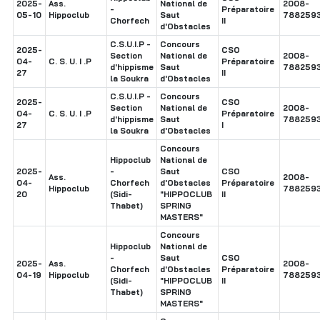
2025-
Ass.
National de
2008-
-
Préparatoire
05-10
Hippoclub
Saut
788259
Chorfech
II
d'Obstacles
C.S.U.I.P -
Concours
2025-
CSO
Section
National de
2008-
04-
C. S. U. I .P
Préparatoire
d'hippisme
Saut
788259
27
II
la Soukra
d'Obstacles
C.S.U.I.P -
Concours
2025-
CSO
Section
National de
2008-
04-
C. S. U. I .P
Préparatoire
d'hippisme
Saut
788259
27
I
la Soukra
d'Obstacles
Concours
Hippoclub
National de
2025-
-
Saut
CSO
Ass.
2008-
04-
Chorfech
d'Obstacles
Préparatoire
Hippoclub
788259
20
(Sidi-
"HIPPOCLUB
II
Thabet)
SPRING
MASTERS"
Concours
Hippoclub
National de
-
Saut
CSO
2025-
Ass.
2008-
Chorfech
d'Obstacles
Préparatoire
04-19
Hippoclub
788259
(Sidi-
"HIPPOCLUB
II
Thabet)
SPRING
MASTERS"