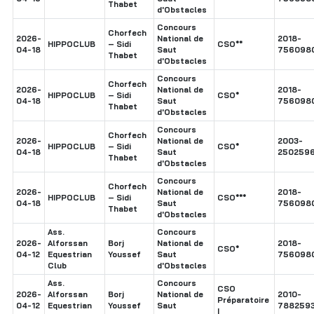
Thabet
d'Obstacles
Concours
Chorfech
2026-
National de
2018-
HIPPOCLUB
– Sidi
CSO**
04-18
Saut
756098
Thabet
d'Obstacles
Concours
Chorfech
2026-
National de
2018-
HIPPOCLUB
– Sidi
CSO*
04-18
Saut
756098
Thabet
d'Obstacles
Concours
Chorfech
2026-
National de
2003-
HIPPOCLUB
– Sidi
CSO*
04-18
Saut
250259
Thabet
d'Obstacles
Concours
Chorfech
2026-
National de
2018-
HIPPOCLUB
– Sidi
CSO***
04-18
Saut
756098
Thabet
d'Obstacles
Ass.
Concours
2026-
Alforssan
Borj
National de
2018-
CSO*
04-12
Equestrian
Youssef
Saut
756098
Club
d'Obstacles
Ass.
Concours
CSO
2026-
Alforssan
Borj
National de
2010-
Préparatoire
04-12
Equestrian
Youssef
Saut
788259
I