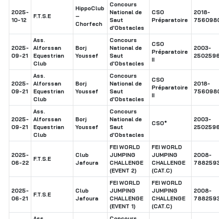
Concours
HippoClub
2025-
National de
CSO
2018-
F.T.S.E
–
10-12
Saut
Préparatoire
756098
Chorfech
d'Obstacles
Ass.
Concours
CSO
2025-
Alforssan
Borj
National de
2003-
Préparatoire
09-21
Equestrian
Youssef
Saut
250259
II
Club
d'Obstacles
Ass.
Concours
CSO
2025-
Alforssan
Borj
National de
2018-
Préparatoire
09-21
Equestrian
Youssef
Saut
756098
II
Club
d'Obstacles
Ass.
Concours
2025-
Alforssan
Borj
National de
2003-
CSO*
09-21
Equestrian
Youssef
Saut
250259
Club
d'Obstacles
FEI WORLD
FEI WORLD
2025-
Club
JUMPING
JUMPING
2008-
F.T.S.E
06-22
Jafoura
CHALLENGE
CHALLENGE
788259
(EVENT 2)
(CAT.C)
FEI WORLD
FEI WORLD
2025-
Club
JUMPING
JUMPING
2008-
F.T.S.E
06-21
Jafoura
CHALLENGE
CHALLENGE
788259
(EVENT 1)
(CAT.C)
Ass.
Concours