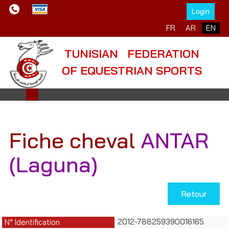
Login
Select your language
FR
AR
EN
TUNISIAN FEDERATION
OF EQUESTRIAN SPORTS
Fiche cheval
ANTAR
(Laguna)
Retour
2012-788259390016165
N° Identification