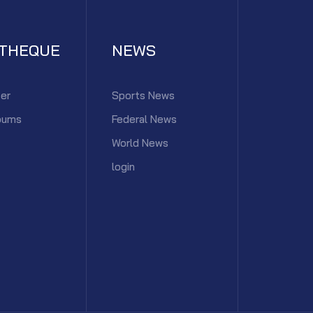
ATHEQUE
NEWS
er
Sports News
bums
Federal News
World News
login