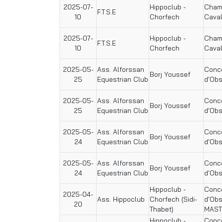
2025-07-
Hippoclub -
Champ
F.T.S.E
10
Chorfech
Caval
2025-07-
Hippoclub -
Champ
F.T.S.E
10
Chorfech
Caval
2025-05-
Ass. Alforssan
Conco
Borj Youssef
25
Equestrian Club
d'Obs
2025-05-
Ass. Alforssan
Conco
Borj Youssef
25
Equestrian Club
d'Obs
2025-05-
Ass. Alforssan
Conco
Borj Youssef
24
Equestrian Club
d'Obs
2025-05-
Ass. Alforssan
Conco
Borj Youssef
24
Equestrian Club
d'Obs
Hippoclub -
Conco
2025-04-
Ass. Hippoclub
Chorfech (Sidi-
d'Ob
20
Thabet)
MAST
Hippoclub -
Conco