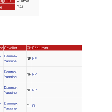
Cheval
égorie
BAI
e
se
Cavalier
Clt
Résultats
-
Dammak
NP
NP
Yassine
-
Dammak
NP
NP
Yassine
-
Dammak
NP
NP
Yassine
-
Dammak
EL
EL
Yassine