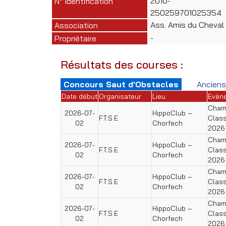
2010-
N° Identification
250259701025354
Ass. Amis du Cheval
Association
-
Propriétaire
Résultats des courses :
Concours Saut d'Obstacles
Anciens
Date début
Organisateur
Lieu
Evèn
Champ
2026-07-
HippoClub –
F.T.S.E
Class
02
Chorfech
2026
Champ
2026-07-
HippoClub –
F.T.S.E
Class
02
Chorfech
2026
Champ
2026-07-
HippoClub –
F.T.S.E
Class
02
Chorfech
2026
Champ
2026-07-
HippoClub –
F.T.S.E
Class
02
Chorfech
2026