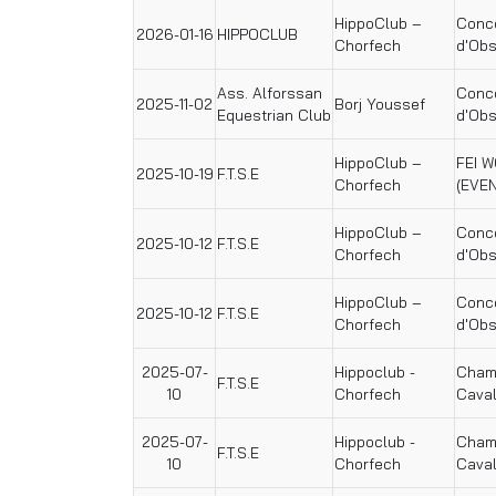
HippoClub –
Conco
2026-01-16
HIPPOCLUB
Chorfech
d'Obs
Ass. Alforssan
Conco
2025-11-02
Borj Youssef
Equestrian Club
d'Obs
HippoClub –
FEI 
2025-10-19
F.T.S.E
Chorfech
(EVEN
HippoClub –
Conco
2025-10-12
F.T.S.E
Chorfech
d'Obs
HippoClub –
Conco
2025-10-12
F.T.S.E
Chorfech
d'Obs
2025-07-
Hippoclub -
Champ
F.T.S.E
10
Chorfech
Caval
2025-07-
Hippoclub -
Champ
F.T.S.E
10
Chorfech
Caval