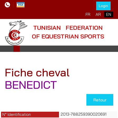
Login
Select your language
FR
AR
EN
TUNISIAN FEDERATION
OF EQUESTRIAN SPORTS
Fiche cheval
BENEDICT
Retour
2013-788259390020691
N° Identification