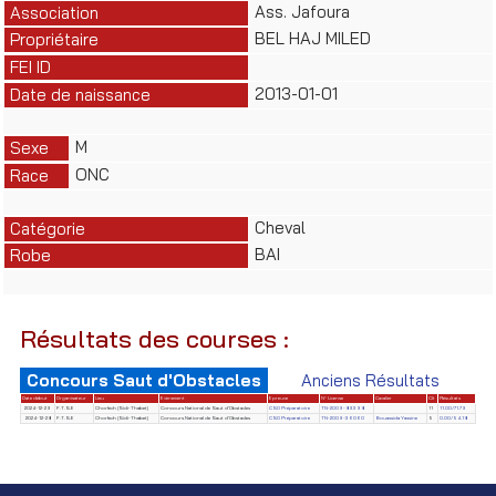
Ass. Jafoura
Association
BEL HAJ MILED
Propriétaire
FEI ID
2013-01-01
Date de naissance
M
Sexe
ONC
Race
Cheval
Catégorie
BAI
Robe
Résultats des courses :
Concours Saut d'Obstacles
Anciens Résultats
Date début
Organisateur
Lieu
Evènement
Epreuve
N° License
Cavalier
Clt
Résultats
2024-12-29
F.T.S.E
Chorfech (Sidi-Thabet)
Concours National de Saut d'Obstacles
CSO Préparatoire
TN-2009-89398
11
11.00/71.79
2024-12-28
F.T.S.E
Chorfech (Sidi-Thabet)
Concours National de Saut d'Obstacles
CSO Préparatoire
TN-2009-36060
Bouassida Yassine
5
0.00/54.18