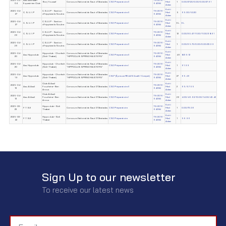
2025-05-
Ass. Alforssan
TN-2016-
Borj Youssef
Concours National de Saut d'Obstacles
CSO Préparatoire II
Med
1
0.00/27.20/0.00/0.00/27.61
04
Equestrian Club
64284
Adam
Kotti
2025-04-
C.S.U.I.P - Section
TN-2016-
C. S. U. I .P
Concours National de Saut d'Obstacles
CSO Préparatoire II
Med
5
65.00/52.20
27
d'hippisme la Soukra
64284
Adam
Kotti
2025-04-
C.S.U.I.P - Section
TN-2016-
C. S. U. I .P
Concours National de Saut d'Obstacles
CSO Préparatoire I
Med
EL
EL
27
d'hippisme la Soukra
64284
Adam
Kotti
2025-04-
C.S.U.I.P - Section
TN-2016-
C. S. U. I .P
Concours National de Saut d'Obstacles
CSO Préparatoire I
Med
12
0.00/30.47/11.00/11.00/38.61
26
d'hippisme la Soukra.
64284
Adam
Kotti
2025-04-
C.S.U.I.P - Section
TN-2016-
C. S. U. I .P
Concours National de Saut d'Obstacles
CSO Préparatoire II
Med
1
0.00/35.70/0.00/0.00/23.39
26
d'hippisme la Soukra.
64284
Adam
Kotti
2025-04-
Hippoclub - Chorfech
Concours National de Saut d'Obstacles
TN-2016-
Ass. Hippoclub
CSO Préparatoire II
Med
46
8/39.12
20
(Sidi-Thabet)
"HIPPOCLUB SPRING MASTERS"
64284
Adam
Kotti
2025-04-
Hippoclub - Chorfech
Concours National de Saut d'Obstacles
TN-2016-
Ass. Hippoclub
CSO Préparatoire I
Med
1
61.99
20
(Sidi-Thabet)
"HIPPOCLUB SPRING MASTERS"
64284
Adam
Kotti
2025-04-
Hippoclub - Chorfech
Concours National de Saut d'Obstacles
TN-2016-
Ass. Hippoclub
CSO* (Épreuve RELAIS Qualif / Compet)
Med
27
65.46
19
(Sidi-Thabet)
"HIPPOCLUB SPRING MASTERS"
64284
Adam
Club Al Assil
Kotti
2025-04-
TN-2016-
Ass. Al Assil
Fouchéna–Ben
Concours National de Saut D'Obstacles
CSO Préparatoire II
Med
2
65/57.55
13
64284
Arous
Adam
Club Al Assil
Kotti
2025-04-
TN-2016-
Ass. Al Assil
Fouchéna–Ben
Concours National de Saut D'Obstacles
CSO Préparatoire I
Med
26
4.00/46.62/10.00/14.00/43.42
13
64284
Arous
Adam
Kotti
2025-03-
Hippo club–Sidi
TN-2016-
F.T.S.E
Concours National de Saut D'Obstacles
CSO Préparatoire
Med
1
0.00/73.06
23
Thabet
64284
Adam
Kotti
2025-03-
Hippo club–Sidi
TN-2016-
F.T.S.E
Concours National de Saut D'Obstacles
CSO Préparatoire
Med
1
56.96
22
Thabet
64284
Adam
Sign Up to our newsletter
To receive our latest news