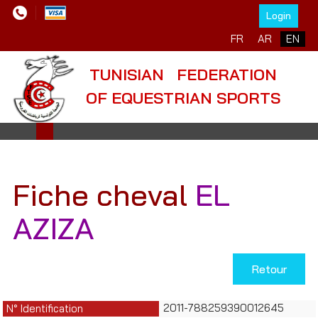
Login
Select your language
FR
AR
EN
TUNISIAN FEDERATION
OF EQUESTRIAN SPORTS
Fiche cheval
EL
AZIZA
Retour
2011-788259390012645
N° Identification