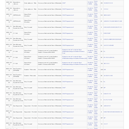
Kotti
2026-02-
Association
TN-2016-
Club Jaafoura - Sfax
Concours National de Saut d'Obstacles
CSO*
Med
28
50.00/66.39
07
Jafoura
64284
Adam
Kotti
2026-02-
Association
TN-2016-
Club Jaafoura - Sfax
Concours National de Saut d'Obstacles
CSO Préparatoire II
Med
6
56.34
07
Jafoura
64284
Adam
Kotti
2026-01-
HippoClub –
TN-2016-
HIPPOCLUB
Concours National de Saut d'Obstacles
CSO Préparatoire II
Med
30
8.00/44.31
17
Chorfech
64284
Adam
Kotti
2026-01-
HippoClub –
TN-2016-
HIPPOCLUB
Concours National de Saut d'Obstacles
CSO Préparatoire II
Med
27
4.00/36.71/4.00/8.00/19.86
16
Chorfech
64284
Adam
Kotti
2025-11-
Ass. Alforssan
TN-2016-
Borj Youssef
Concours National de Saut d'Obstacles
CSO Préparatoire II
Med
6
0.00/40.73/0.00/0.00/17.96
02
Equestrian Club
64284
Adam
Kotti
2025-10-
HippoClub –
TN-2016-
F.T.S.E
Concours National de Saut d'Obstacles
CSO Préparatoire
Med
1
0.00/52.27
12
Chorfech
64284
Adam
Kotti
2025-09-
Ass. Alforssan
TN-2016-
Borj Youssef
Concours National de Saut d'Obstacles
CSO Préparatoire I
Med
2
0.00/34.88/0.00/0.00/24.21
21
Equestrian Club
64284
Adam
Kotti
2025-09-
Ass. Alforssan
TN-2016-
Borj Youssef
Concours National de Saut d'Obstacles
CSO Préparatoire II
Med
21
4/41.61/4/24.22
21
Equestrian Club
64284
Adam
Championnat de Tunisie de Saut
Kotti
2025-07-
HippoClub –
Championnat de Tunisie Cavaliers
TN-2016-
F.T.S.E
d'Obstacles catégorie Cadets/Chevaux
Med
20
EL
19
Chorfech
Cadets / Chevaux 2024-2025
64284
Final
Adam
Kotti
2025-07-
HippoClub –
Championnat de Tunisie Cavaliers
Championnat de Tunisie de Saut
TN-2016-
F.T.S.E
Med
20
26/92.94/26/EL
19
Chorfech
Cadets / Chevaux 2024-2025
d'Obstacles catégorie Cadets/Chevaux (J2)
64284
Adam
Kotti
2025-07-
HippoClub –
Championnat de Tunisie Cavaliers
Championnat de Tunisie de Saut
TN-2016-
F.T.S.E
Med
18
8/91.59
19
Chorfech
Cadets / Chevaux 2024-2025
d'Obstacles catégorie Cadets/Chevaux (J1)
64284
Adam
Kotti
2025-06-
Ass. Équestre
TN-2016-
Essaida – Manouba
Concours National de Saut d'Obstacles
CSO Préparatoire I
Med
AB
AB
15
CERSINA
64284
Adam
Kotti
2025-06-
Ass. Équestre
TN-2016-
Essaida – Manouba
Concours National de Saut d'Obstacles
CSO Préparatoire II
Med
20
45.00/59.00
15
CERSINA
64284
Adam
Kotti
2025-05-
Ass. Alforssan
TN-2016-
Borj Youssef
Concours National de Saut d'Obstacles
CSO Préparatoire
Med
EL
EL
25
Equestrian Club
64284
Adam
Kotti
2025-05-
Ass. Alforssan
TN-2016-
Borj Youssef
Concours National de Saut d'Obstacles
CSO*
Med
NP
NP
25
Equestrian Club
64284
Adam
Kotti
2025-05-
Ass. Alforssan
TN-2016-
Borj Youssef
Concours National de Saut d'Obstacles
CSO Préparatoire II
Med
5
0.00/51.19
24
Equestrian Club
64284
Adam
Kotti
2025-05-
Ass. Alforssan
TN-2016-
Borj Youssef
Concours National de Saut d'Obstacles
CSO Préparatoire I
Med
2
35.75/19.89
24
Equestrian Club
64284
Adam
Kotti
2025-05-
TN-2016-
Ass. Hippoclub
Hippoclub - Chorfech
Concours National de Saut d'Obstacles
CSO Préparatoire II
Med
23
4.00/47.91
11
64284
Adam
Kotti
2025-05-
TN-2016-
Ass. Hippoclub
Hippoclub - Chorfech
Concours National de Saut d'Obstacles
CSO Préparatoire II
Med
4
0.00/18.50/0.00/0.00/29.52
10
64284
Adam
Kotti
2025-05-
TN-2016-
Ass. Hippoclub
Hippoclub - Chorfech
Concours National de Saut d'Obstacles
CSO Préparatoire I
Med
NP
NP
10
64284
Adam
Kotti
2025-05-
Ass. Alforssan
TN-2016-
Borj Youssef
Concours National de Saut d'Obstacles
CSO Préparatoire I
Med
19
66.17
04
Equestrian Club
64284
Adam
Kotti