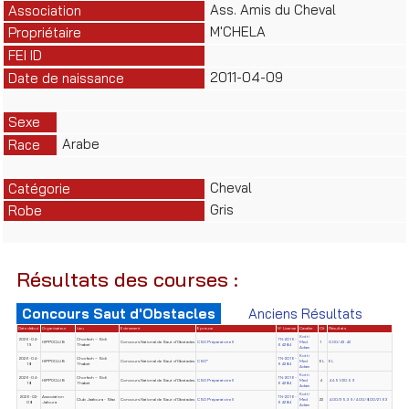
Ass. Amis du Cheval
Association
M'CHELA
Propriétaire
FEI ID
2011-04-09
Date de naissance
Sexe
Arabe
Race
Cheval
Catégorie
Gris
Robe
Résultats des courses :
Concours Saut d'Obstacles
Anciens Résultats
Date début
Organisateur
Lieu
Evènement
Epreuve
N° License
Cavalier
Clt
Résultats
Kotti
2026-04-
Chorfech – Sidi
TN-2016-
HIPPOCLUB
Concours National de Saut d'Obstacles
CSO Préparatoire II
Med
1
0.00/43.42
19
Thabet
64284
Adam
Kotti
2026-04-
Chorfech – Sidi
TN-2016-
HIPPOCLUB
Concours National de Saut d'Obstacles
CSO*
Med
EL
EL
18
Thabet
64284
Adam
Kotti
2026-04-
Chorfech – Sidi
TN-2016-
HIPPOCLUB
Concours National de Saut d'Obstacles
CSO Préparatoire II
Med
4
44.51/20.59
18
Thabet
64284
Adam
Kotti
2026-02-
Association
TN-2016-
Club Jaafoura - Sfax
Concours National de Saut d'Obstacles
CSO Préparatoire II
Med
22
4.00/35.39/4.00/8.00/21.63
08
Jafoura
64284
Adam