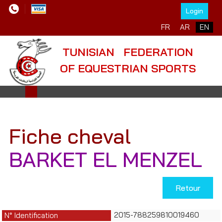
Login
Select your language
FR
AR
EN
TUNISIAN FEDERATION
OF EQUESTRIAN SPORTS
Fiche cheval
BARKET EL MENZEL
Retour
2015-788259810019460
N° Identification