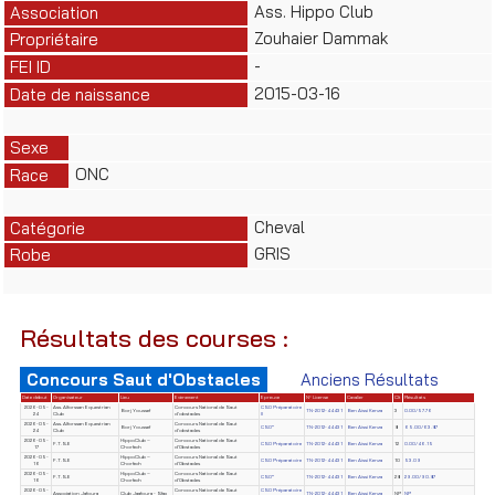
Ass. Hippo Club
Association
Zouhaier Dammak
Propriétaire
-
FEI ID
2015-03-16
Date de naissance
Sexe
ONC
Race
Cheval
Catégorie
GRIS
Robe
Résultats des courses :
Concours Saut d'Obstacles
Anciens Résultats
Date début
Organisateur
Lieu
Evènement
Epreuve
N° License
Cavalier
Clt
Résultats
2026-05-
Ass. Alforssan Equestrian
Concours National de Saut
CSO Préparatoire
Borj Youssef
TN-2012-44431
Ben Aissi Kenza
3
0.00/57.76
24
Club
d'obstacles
II
2026-05-
Ass. Alforssan Equestrian
Concours National de Saut
Borj Youssef
CSO*
TN-2012-44431
Ben Aissi Kenza
8
65.00/63.87
24
Club
d'obstacles
2026-05-
HippoClub –
Concours National de Saut
F.T.S.E
CSO Préparatoire
TN-2012-44431
Ben Aissi Kenza
12
0.00/46.15
17
Chorfech
d'Obstacles
2026-05-
HippoClub –
Concours National de Saut
F.T.S.E
CSO Préparatoire
TN-2012-44431
Ben Aissi Kenza
10
53.09
16
Chorfech
d'Obstacles
2026-05-
HippoClub –
Concours National de Saut
F.T.S.E
CSO*
TN-2012-44431
Ben Aissi Kenza
28
29.00/90.87
16
Chorfech
d'Obstacles
2026-05-
Concours National de Saut
CSO Préparatoire
Association Jafoura
Club Jaafoura - Sfax
TN-2012-44431
Ben Aissi Kenza
NP
NP