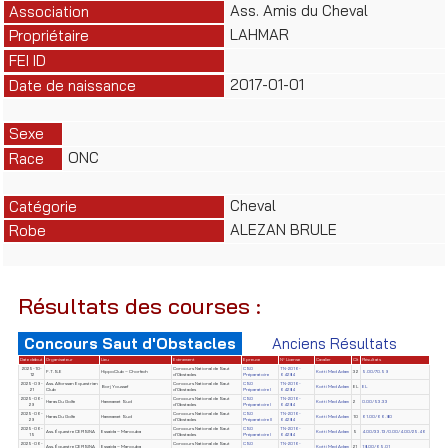
Ass. Amis du Cheval
Association
LAHMAR
Propriétaire
FEI ID
2017-01-01
Date de naissance
Sexe
ONC
Race
Cheval
Catégorie
ALEZAN BRULE
Robe
Résultats des courses :
Concours Saut d'Obstacles
Anciens Résultats
Date début
Organisateur
Lieu
Evènement
Epreuve
N° License
Cavalier
Clt
Résultats
2025-10-
Concours National de Saut
CSO
TN-2016-
F.T.S.E
HippoClub – Chorfech
Kotti Med Adam
32
5.00/70.59
12
d'Obstacles
Préparatoire
64284
2025-09-
Ass. Alforssan Equestrian
Concours National de Saut
CSO
TN-2016-
Borj Youssef
Kotti Med Adam
EL
EL
21
Club
d'Obstacles
Préparatoire I
64284
2025-06-
Concours National de Saut
CSO
TN-2016-
Haras Du Golfe
Hammamet Sud
Kotti Med Adam
2
0.00/53.33
29
d'Obstacles
Préparatoire I
64284
2025-06-
Concours National de Saut
CSO
TN-2016-
Haras Du Golfe
Hammamet Sud
Kotti Med Adam
10
61.00/66.80
29
d'Obstacles
Préparatoire II
64284
2025-06-
Concours National de Saut
CSO
TN-2016-
Ass. Équestre CERSINA
Essaida – Manouba
Kotti Med Adam
5
4.00/33.13/0.00/4.00/25.46
15
d'Obstacles
Préparatoire I
64284
2025-06-
Concours National de Saut
CSO
TN-2016-
Ass. Équestre CERSINA
Essaida – Manouba
Kotti Med Adam
21
18.00/65.01