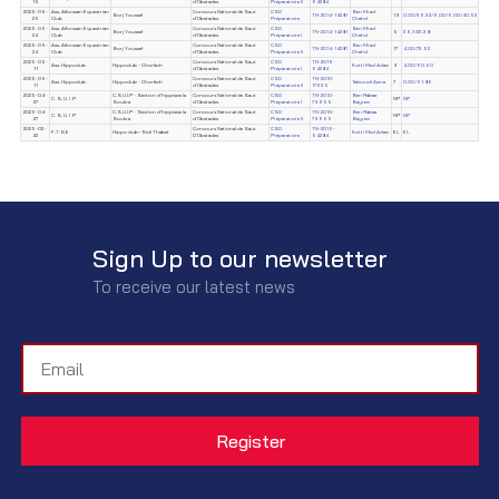
15
d'Obstacles
Préparatoire II
64284
2025-05-
Ass. Alforssan Equestrian
Concours National de Saut
CSO
Ben Mrad
Borj Youssef
TN-2014-14281
19
0.00/36.32/6.00/6.00/40.52
25
Club
d'Obstacles
Préparatoire
Chahd
2025-05-
Ass. Alforssan Equestrian
Concours National de Saut
CSO
Ben Mrad
Borj Youssef
TN-2014-14281
5
36.7/23.38
24
Club
d'Obstacles
Préparatoire I
Chahd
2025-05-
Ass. Alforssan Equestrian
Concours National de Saut
CSO
Ben Mrad
Borj Youssef
TN-2014-14281
17
4.00/73.52
24
Club
d'Obstacles
Préparatoire II
Chahd
2025-05-
Concours National de Saut
CSO
TN-2016-
Ass. Hippoclub
Hippoclub - Chorfech
Kotti Med Adam
9
4.00/60.60
11
d'Obstacles
Préparatoire I
64284
2025-05-
Concours National de Saut
CSO
TN-2010-
Ass. Hippoclub
Hippoclub - Chorfech
Talmoudi Amna
7
0.00/51.86
11
d'Obstacles
Préparatoire II
17635
2025-04-
C.S.U.I.P - Section d'hippisme la
Concours National de Saut
CSO
TN-2010-
Ben Rabaa
C. S. U. I .P
NP
NP
27
Soukra
d'Obstacles
Préparatoire I
79655
Bayrem
2025-04-
C.S.U.I.P - Section d'hippisme la
Concours National de Saut
CSO
TN-2010-
Ben Rabaa
C. S. U. I .P
NP
NP
27
Soukra
d'Obstacles
Préparatoire II
79655
Bayrem
2025-03-
Concours National de Saut
CSO
TN-2016-
F.T.S.E
Hippo club–Sidi Thabet
Kotti Med Adam
EL
EL
22
D'Obstacles
Préparatoire
64284
Sign Up to our newsletter
To receive our latest news