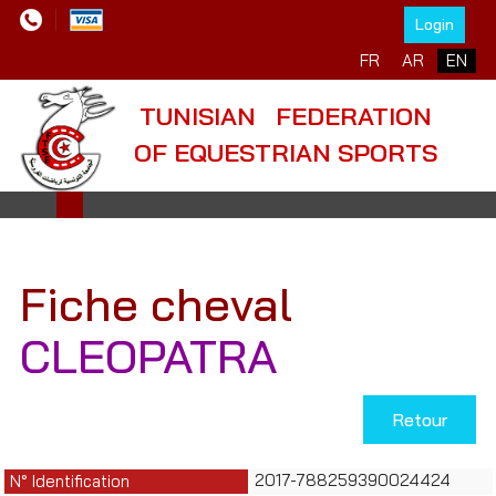
Login
Select your language
FR
AR
EN
TUNISIAN FEDERATION
OF EQUESTRIAN SPORTS
Fiche cheval
CLEOPATRA
Retour
2017-788259390024424
N° Identification