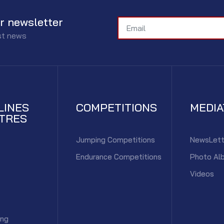
r newsletter
est news
LINES
COMPETITIONS
MEDI
TRES
Jumping Competitions
NewsLett
Endurance Competitions
Photo Al
Videos
ing