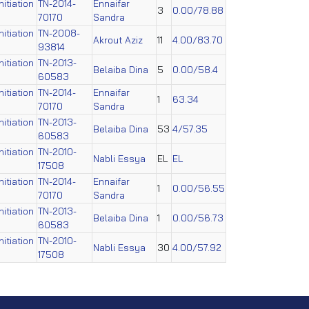
itiation
TN-2014-
Ennaifar
3
0.00/78.88
70170
Sandra
itiation
TN-2008-
Akrout Aziz
11
4.00/83.70
93814
itiation
TN-2013-
Belaiba Dina
5
0.00/58.4
60583
itiation
TN-2014-
Ennaifar
1
63.34
70170
Sandra
itiation
TN-2013-
Belaiba Dina
53
4/57.35
60583
itiation
TN-2010-
Nabli Essya
EL
EL
17508
itiation
TN-2014-
Ennaifar
1
0.00/56.55
70170
Sandra
itiation
TN-2013-
Belaiba Dina
1
0.00/56.73
60583
itiation
TN-2010-
Nabli Essya
30
4.00/57.92
17508