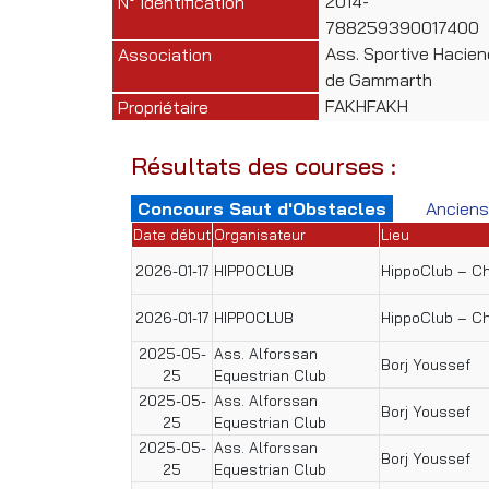
2014-
N° Identification
788259390017400
Ass. Sportive Hacie
Association
de Gammarth
FAKHFAKH
Propriétaire
Résultats des courses :
Concours Saut d'Obstacles
Anciens
Date début
Organisateur
Lieu
2026-01-17
HIPPOCLUB
HippoClub – C
2026-01-17
HIPPOCLUB
HippoClub – C
2025-05-
Ass. Alforssan
Borj Youssef
25
Equestrian Club
2025-05-
Ass. Alforssan
Borj Youssef
25
Equestrian Club
2025-05-
Ass. Alforssan
Borj Youssef
25
Equestrian Club