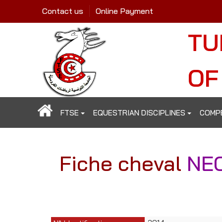
Contact us
Online Payment
TU
OF
FTSE
EQUESTRIAN DISCIPLINES
COMP
Fiche cheval
NE