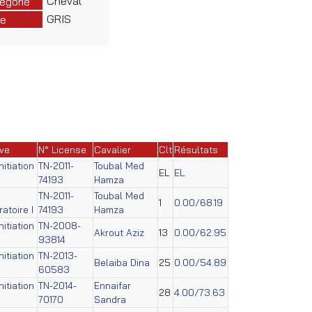
Cheval
égorie
GRIS
e
ve
N° License
Cavalier
Clt
Résultats
itiation
TN-2011-
Toubal Med
EL
EL
74193
Hamza
TN-2011-
Toubal Med
1
0.00/68.19
atoire I
74193
Hamza
itiation
TN-2008-
Akrout Aziz
13
0.00/62.95
93814
itiation
TN-2013-
Belaiba Dina
25
0.00/54.89
60583
itiation
TN-2014-
Ennaifar
28
4.00/73.63
70170
Sandra