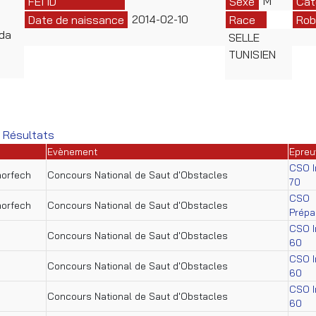
M
FEI ID
Sexe
Cat
2014-02-10
Date de naissance
Race
Rob
nda
SELLE
TUNISIEN
 Résultats
Evènement
Epreu
CSO In
horfech
Concours National de Saut d'Obstacles
70
CSO
horfech
Concours National de Saut d'Obstacles
Prépar
CSO In
Concours National de Saut d'Obstacles
60
CSO In
Concours National de Saut d'Obstacles
60
CSO In
Concours National de Saut d'Obstacles
60