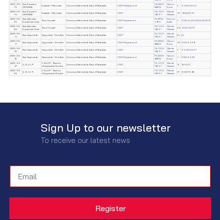
2025-06-
Ass. Équestre
TN-2006-
Skouri
Essaida – Manouba
Concours National de Saut d'Obstacles
CSO Préparatoire II
7
61.00/50.64
15
CERSINA
88332
Emna
2025-06-
Ass. Équestre
TN-1979-
Barrak
Essaida – Manouba
Concours National de Saut d'Obstacles
CSO*
10
18.00/73.70
15
CERSINA
18651
Bassem
2025-05-
Ass. Alforssan
TN-2010-
Kanoun
Borj Youssef
Concours National de Saut d'Obstacles
CSO Préparatoire
7
0.00/41.41/0.00/0.00/27.12
25
Equestrian Club
98111
Adam
2025-05-
Ass. Alforssan
TN-1979-
Barrak
Borj Youssef
Concours National de Saut d'Obstacles
CSO*
34
41.00/52.76
25
Equestrian Club
18651
Bassem
2025-05-
TN-1979-
Barrak
Ass. Hippoclub
Hippoclub - Chorfech
Concours National de Saut d'Obstacles
CSO*
EL
EL
11
18651
Bassem
2025-05-
TN-2006-
Skouri
Ass. Hippoclub
Hippoclub - Chorfech
Concours National de Saut d'Obstacles
CSO Préparatoire II
15
0.00/54.98
11
88332
Emna
2025-05-
TN-1979-
Barrak
Ass. Hippoclub
Hippoclub - Chorfech
Concours National de Saut d'Obstacles
CSO*
7
65.00/53.31
10
18651
Bassem
2025-05-
TN-2006-
Skouri
Ass. Hippoclub
Hippoclub - Chorfech
Concours National de Saut d'Obstacles
CSO Préparatoire I
1
0.00/55.33
10
88332
Emna
2025-04-
C.S.U.I.P - Section
TN-1979-
Barrak
C. S. U. I .P
Concours National de Saut d'Obstacles
CSO*
17
8/67.37
27
d'hippisme la Soukra
18651
Bassem
2025-04-
C.S.U.I.P - Section
TN-1979-
Barrak
C. S. U. I .P
Concours National de Saut d'Obstacles
CSO*
17
21.00/76.82
26
d'hippisme la Soukra.
18651
Bassem
Sign Up to our newsletter
To receive our latest news