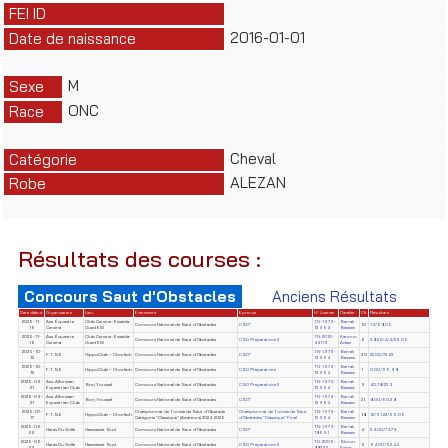
FEI ID
2016-01-01
Date de naissance
M
Sexe
ONC
Race
Cheval
Catégorie
ALEZAN
Robe
Résultats des courses :
Concours Saut d'Obstacles
Anciens Résultats
Date début
Organisateur
Lieu
Evènement
Epreuve
N° License
Cavalier
Clt
Résultats
2025-11-
Ass. Équestre
Club Cersina -Essaida-
TN-1979-
Barrak
Concours National de Saut d'Obstacles
CSO*
10
14/68.06
16
Cersina
Oued Ellil
13964
Bassem
2025-11-
Ass. Équestre
Club Cersina -Essaida-
TN-2010-
Kanoun
Concours National de Saut d'Obstacles
CSO Préparatoire II
6
38.32/4/4/33.05
16
Cersina
Oued Ellil
44119
Adam
2025-10-
TN-1979-
Barrak
F.T.S.E
HippoClub – Chorfech
Concours National de Saut d'Obstacles
CSO*
30
22.00/73.23
12
13964
Bassem
2025-10-
TN-1979-
Barrak
F.T.S.E
HippoClub – Chorfech
Concours National de Saut d'Obstacles
CSO Préparatoire
1
0.00/56.98
12
13964
Bassem
2025-09-
Ass. Alforssan
TN-1979-
Barrak
Borj Youssef
Concours National de Saut d'Obstacles
CSO Préparatoire II
9
40.78/23.3
21
Equestrian Club
13964
Bassem
2025-09-
Ass. Alforssan
TN-1979-
Barrak
Borj Youssef
Concours National de Saut d'Obstacles
CSO*
21
8.00/60.38
21
Equestrian Club
13964
Bassem
2025-07-
Championnat de Tunisie de Saut d'Obstacle
Championnat de Tunisie de Saut
TN-1979-
Barrak
F.T.S.E
HippoClub – Chorfech
18
12/51.22/65.06
17
Catégorie "Classique" (Amateurs) 2024-2025
d'Obstacles "Classique" Final
13964
Bassem
2025-06-
TN-1979-
Barrak
Haras Du Golfe
Hammamet Sud
Concours National de Saut d'Obstacles
CSO*
4
34.00/74.79
29
18651
Bassem
2025-06-
TN-2006-
Skouri
Haras Du Golfe
Hammamet Sud
Concours National de Saut d'Obstacles
CSO Préparatoire II
5
64.00/52.44
29
88332
Emna