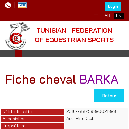
Login
Select your language
FR
AR
EN
TUNISIAN FEDERATION
OF EQUESTRIAN SPORTS
Fiche cheval
BARKA
Retour
2016-788259390021398
N° Identification
Ass. Élite Club
Association
-
Propriétaire