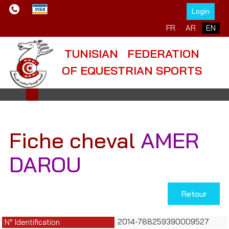
Login
Select your language
FR
AR
EN
TUNISIAN FEDERATION
OF EQUESTRIAN SPORTS
Fiche cheval
AMER
DAROU
Retour
2014-788259390009527
N° Identification