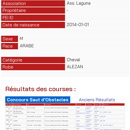
Ass. Laguna
Association
-
Propriétaire
FEI ID
2014-01-01
Date de naissance
M
Sexe
ARABE
Race
Cheval
Catégorie
ALEZAN
Robe
Résultats des courses :
Concours Saut d'Obstacles
Anciens Résultats
Date début
Organisateur
Lieu
Evènement
Epreuve
N° License
Cavalier
Clt
Résultats
2026-05-
Ass. Alforssan
TN-2009-
Hamida
Borj Youssef
Concours National de Saut d'obstacles
CSO*
EL
EL
24
Equestrian Club
24034
Lina
2026-05-
Ass. Alforssan
CSO
TN-2009-
Hamida
Borj Youssef
Concours National de Saut d'obstacles
15
4.00/56.43
24
Equestrian Club
Préparatoire II
24034
Lina
2026-04-
TN-2009-
Hamida
CSUIP
Club CSUIP- La Soukra
Concours National de Saut d'Obstacles
CSO*
AB
AB
26
24034
Lina
2026-04-
TN-2009-
Hamida
CSUIP
Club CSUIP- La Soukra
Concours National de Saut d'Obstacles
CSO*
NP
NP
25
24034
Lina
2026-04-
CSO
TN-2009-
Hamida
HIPPOCLUB
Chorfech – Sidi Thabet
Concours National de Saut d'Obstacles
15
4/44.71/4/22.57
18
Préparatoire II
24034
Lina
2026-01-
CSO
TN-2009-
Hamida
HIPPOCLUB
HippoClub – Chorfech
Concours National de Saut d'Obstacles
28
4.00/33.89/4.00/8.00/21.14