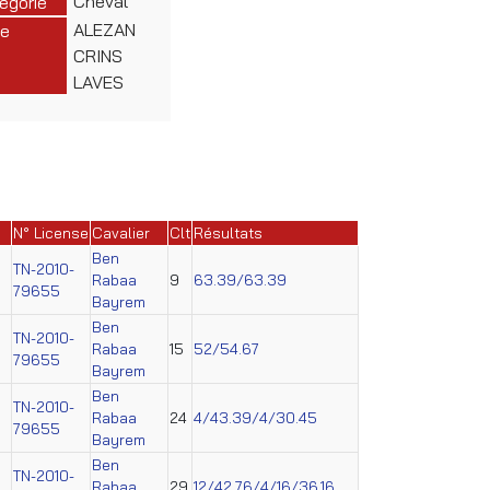
Cheval
égorie
ALEZAN
e
CRINS
LAVES
N° License
Cavalier
Clt
Résultats
Ben
TN-2010-
Rabaa
9
63.39/63.39
79655
Bayrem
Ben
TN-2010-
Rabaa
15
52/54.67
79655
Bayrem
Ben
TN-2010-
Rabaa
24
4/43.39/4/30.45
79655
Bayrem
Ben
TN-2010-
Rabaa
29
12/42.76/4/16/36.16