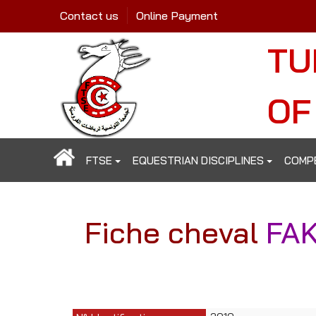
Contact us
Online Payment
TU
OF
FTSE
EQUESTRIAN DISCIPLINES
COMP
Fiche cheval
FA