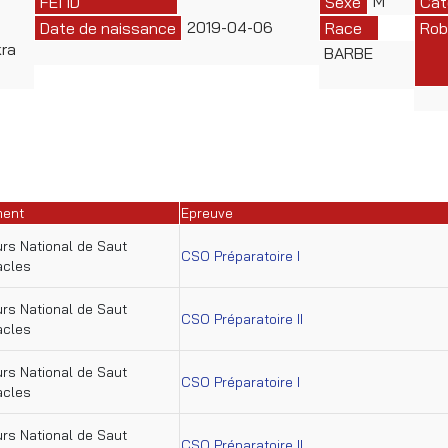
M
FEI ID
Sexe
Cat
2019-04-06
Date de naissance
Race
Rob
kra
BARBE
ment
Epreuve
rs National de Saut
CSO Préparatoire I
acles
rs National de Saut
CSO Préparatoire II
acles
rs National de Saut
CSO Préparatoire I
acles
rs National de Saut
CSO Préparatoire II