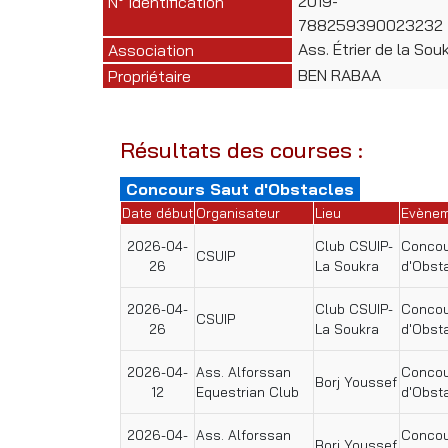
2019-
N° Identification
788259390023232
Ass. Étrier de la Sou
Association
BEN RABAA
Propriétaire
Résultats des courses :
Concours Saut d'Obstacles
Date début
Organisateur
Lieu
Evène
2026-04-
Club CSUIP-
Concou
CSUIP
26
La Soukra
d'Obst
2026-04-
Club CSUIP-
Concou
CSUIP
26
La Soukra
d'Obst
2026-04-
Ass. Alforssan
Concou
Borj Youssef
12
Equestrian Club
d'Obst
2026-04-
Ass. Alforssan
Concou
Borj Youssef