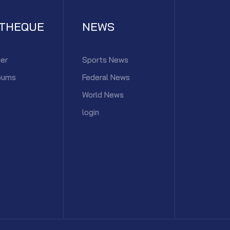
ATHEQUE
NEWS
er
Sports News
bums
Federal News
World News
login