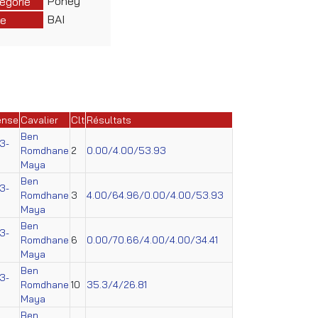
Poney
égorie
BAI
e
ense
Cavalier
Clt
Résultats
Ben
3-
Romdhane
2
0.00/4.00/53.93
Maya
Ben
3-
Romdhane
3
4.00/64.96/0.00/4.00/53.93
Maya
Ben
3-
Romdhane
6
0.00/70.66/4.00/4.00/34.41
Maya
Ben
3-
Romdhane
10
35.3/4/26.81
Maya
Ben