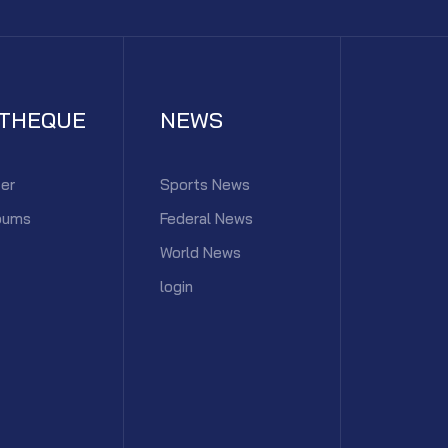
ATHEQUE
NEWS
er
Sports News
bums
Federal News
World News
login