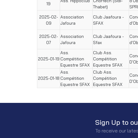
Ass. Hippoclub
Chorfech (Sidi-
d'O
19
Thabet)
SPR
2025-02-
Association
Club Jaafoura -
Conc
09
Jafoura
SFAX
d'Ob
2025-02-
Association
Club Jaafoura -
Conc
07
Jafoura
Sfax
d'Ob
Ass.
Club Ass.
Conc
2025-01-19
Compétition
Compétition
D'O
Equestre SFAX
Equestre SFAX
Ass.
Club Ass.
Conc
2025-01-18
Compétition
Compétition
D'O
Equestre SFAX
Equestre SFAX
Sign Up to ou
To receive our lat