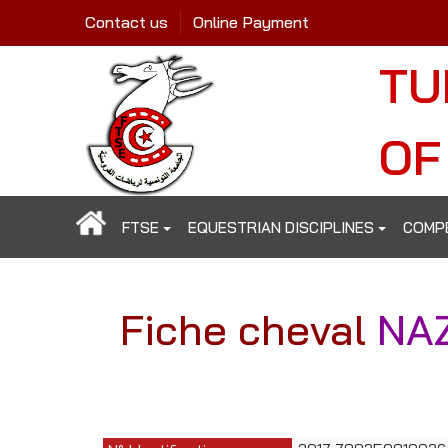
Contact us
Online Payment
TU
OF
FTSE
EQUESTRIAN DISCIPLINES
COMP
Fiche cheval
NAZ