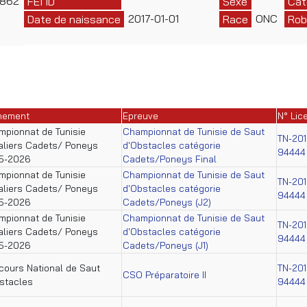
6862
FEI ID
Sexe
Cat
2017-01-01
ONC
Date de naissance
Race
Rob
nement
Epreuve
N° Lic
pionnat de Tunisie
Championnat de Tunisie de Saut
TN-201
aliers Cadets/ Poneys
d'Obstacles catégorie
94444
5-2026
Cadets/Poneys Final
pionnat de Tunisie
Championnat de Tunisie de Saut
TN-201
aliers Cadets/ Poneys
d'Obstacles catégorie
94444
5-2026
Cadets/Poneys (J2)
pionnat de Tunisie
Championnat de Tunisie de Saut
TN-201
aliers Cadets/ Poneys
d'Obstacles catégorie
94444
5-2026
Cadets/Poneys (J1)
ours National de Saut
TN-201
CSO Préparatoire II
stacles
94444