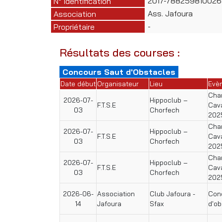
2017-78825981002
N° Identification
Ass. Jafoura
Association
-
Propriétaire
Résultats des courses :
Concours Saut d'Obstacles
Date début
Organisateur
Lieu
Evè
Cham
2026-07-
Hippoclub –
F.T.S.E
Cav
03
Chorfech
202
Cham
2026-07-
Hippoclub –
F.T.S.E
Cav
03
Chorfech
202
Cham
2026-07-
Hippoclub –
F.T.S.E
Cav
03
Chorfech
202
2026-06-
Association
Club Jafoura -
Conc
14
Jafoura
Sfax
d'ob