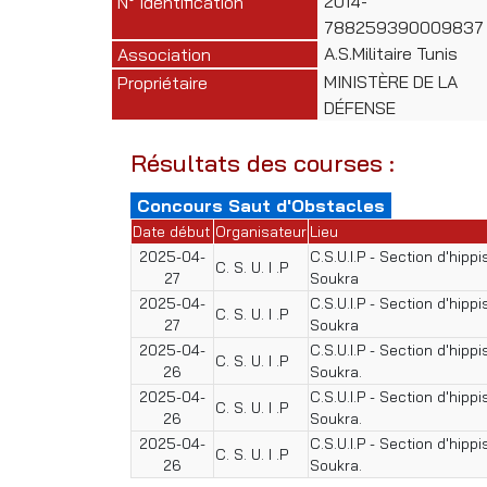
2014-
N° Identification
788259390009837
A.S.Militaire Tunis
Association
MINISTÈRE DE LA
Propriétaire
DÉFENSE
Résultats des courses :
Concours Saut d'Obstacles
Date début
Organisateur
Lieu
2025-04-
C.S.U.I.P - Section d'hipp
C. S. U. I .P
27
Soukra
2025-04-
C.S.U.I.P - Section d'hipp
C. S. U. I .P
27
Soukra
2025-04-
C.S.U.I.P - Section d'hipp
C. S. U. I .P
26
Soukra.
2025-04-
C.S.U.I.P - Section d'hipp
C. S. U. I .P
26
Soukra.
2025-04-
C.S.U.I.P - Section d'hipp
C. S. U. I .P
26
Soukra.