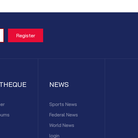
ATHEQUE
NEWS
er
Sports News
bums
Federal News
World News
login