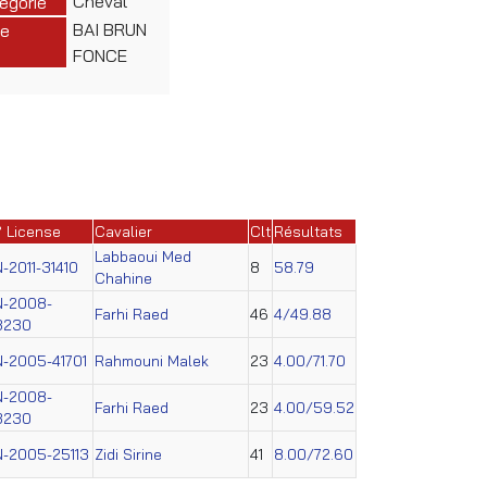
Cheval
égorie
BAI BRUN
e
FONCE
° License
Cavalier
Clt
Résultats
Labbaoui Med
N-2011-31410
8
58.79
Chahine
N-2008-
Farhi Raed
46
4/49.88
3230
N-2005-41701
Rahmouni Malek
23
4.00/71.70
N-2008-
Farhi Raed
23
4.00/59.52
3230
N-2005-25113
Zidi Sirine
41
8.00/72.60