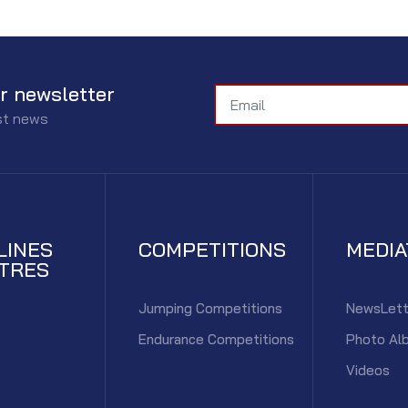
r newsletter
est news
LINES
COMPETITIONS
MEDI
TRES
Jumping Competitions
NewsLett
Endurance Competitions
Photo Al
Videos