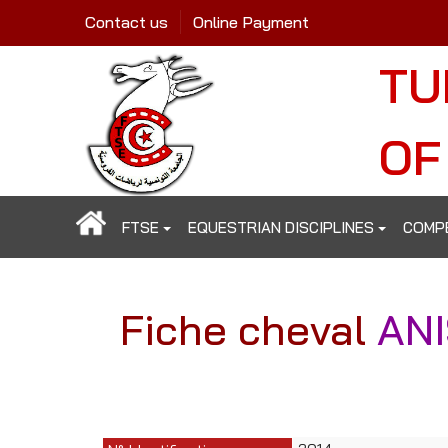
Contact us
Online Payment
TU
OF
FTSE
EQUESTRIAN DISCIPLINES
COMP
Fiche cheval
AN