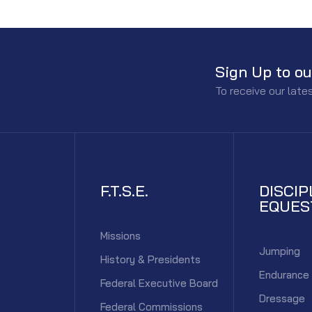
Sign Up to ou
To receive our lat
F.T.S.E.
DISCIP
EQUES
Missions
Jumping
History & Presidents
Endurance
Federal Executive Board
Dressage
Federal Commissions