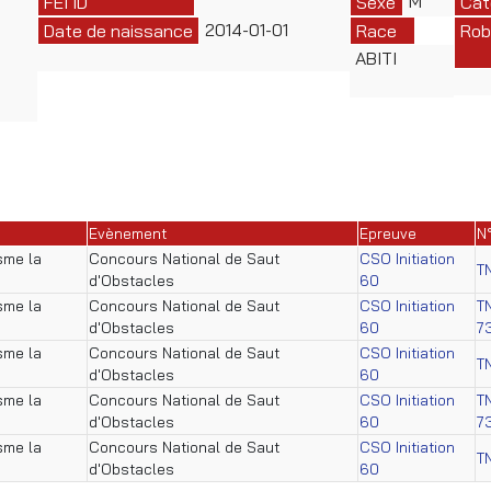
M
FEI ID
Sexe
Cat
2014-01-01
Date de naissance
Race
Rob
ABITI
Evènement
Epreuve
N
isme la
Concours National de Saut
CSO Initiation
T
d'Obstacles
60
isme la
Concours National de Saut
CSO Initiation
T
d'Obstacles
60
7
isme la
Concours National de Saut
CSO Initiation
T
d'Obstacles
60
isme la
Concours National de Saut
CSO Initiation
T
d'Obstacles
60
7
isme la
Concours National de Saut
CSO Initiation
T
d'Obstacles
60