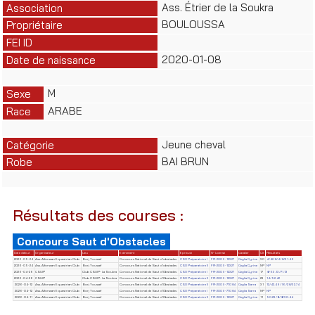
Ass. Étrier de la Soukra
Association
BOULOUSSA
Propriétaire
FEI ID
2020-01-08
Date de naissance
M
Sexe
ARABE
Race
Jeune cheval
Catégorie
BAI BRUN
Robe
Résultats des courses :
Concours Saut d'Obstacles
Date début
Organisateur
Lieu
Evènement
Epreuve
N° License
Cavalier
Clt
Résultats
2026-05-24
Ass. Alforssan Equestrian Club
Borj Youssef
Concours National de Saut d'obstacles
CSO Préparatoire I
FR-2009-12327
Ceglia Cyrine
30
4/42.8/4/8/31.46
2026-05-24
Ass. Alforssan Equestrian Club
Borj Youssef
Concours National de Saut d'obstacles
CSO Préparatoire II
FR-2009-12327
Ceglia Cyrine
NP
NP
2026-04-26
CSUIP
Club CSUIP- La Soukra
Concours National de Saut d'Obstacles
CSO Préparatoire I
FR-2009-12327
Ceglia Cyrine
17
8/63.13/71.13
2026-04-26
CSUIP
Club CSUIP- La Soukra
Concours National de Saut d'Obstacles
CSO Préparatoire II
FR-2009-12327
Ceglia Cyrine
23
14/52.42
2026-04-12
Ass. Alforssan Equestrian Club
Borj Youssef
Concours National de Saut d'Obstacles
CSO Préparatoire II
FR-2009-77084
Ceglia Sarra
31
12/42.49/16/28/32.74
2026-04-12
Ass. Alforssan Equestrian Club
Borj Youssef
Concours National de Saut d'Obstacles
CSO Préparatoire I
FR-2009-77084
Ceglia Sarra
NP
NP
2026-04-11
Ass. Alforssan Equestrian Club
Borj Youssef
Concours National de Saut d'Obstacles
CSO Préparatoire II
FR-2009-12327
Ceglia Cyrine
11
50.23/8/8/30.44