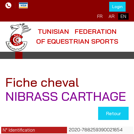
Login
Select your language
FR
AR
EN
TUNISIAN FEDERATION
OF EQUESTRIAN SPORTS
Fiche cheval
NIBRASS CARTHAGE
Retour
2020-788259390021854
N° Identification