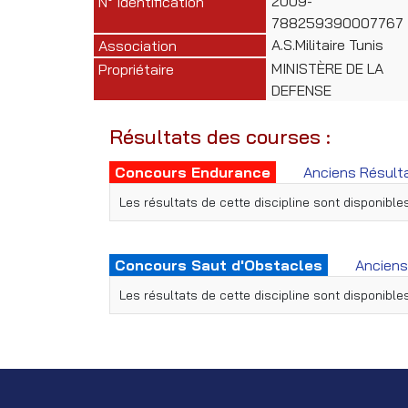
2009-
N° Identification
788259390007767
A.S.Militaire Tunis
Association
MINISTÈRE DE LA
Propriétaire
DEFENSE
Résultats des courses :
Concours Endurance
Anciens Résult
Les résultats de cette discipline sont disponibl
Concours Saut d'Obstacles
Anciens
Les résultats de cette discipline sont disponibl