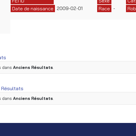
FEI ID
Sexe
Cat
2009-02-01
-
Date de naissance
Race
Rob
ats
es dans
Anciens Résultats
.
 Résultats
es dans
Anciens Résultats
.