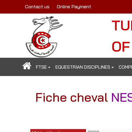
Contact us
Online Payment
TU
OF
FTSE
EQUESTRIAN DISCIPLINES
COMP
Fiche cheval
NE