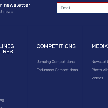
r newsletter
est news
LINES
COMPETITIONS
MEDI
TRES
Jumping Competitions
NewsLett
Endurance Competitions
Photo Al
Videos
ing
es