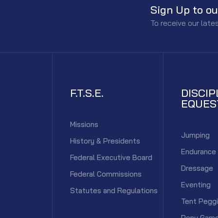
Sign Up to ou
To receive our lat
F.T.S.E.
DISCIP
EQUES
Missions
Jumping
History & Presidents
Endurance
Federal Executive Board
Dressage
Federal Commissions
Eventing
Statutes and Regulations
Tent Pegg
Pony Gam