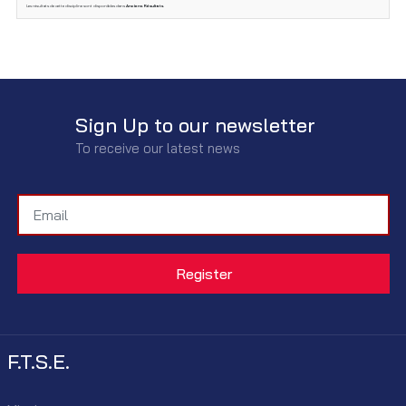
Les résultats de cette discipline sont disponibles dans
Anciens Résultats
.
Sign Up to our newsletter
To receive our latest news
F.T.S.E.