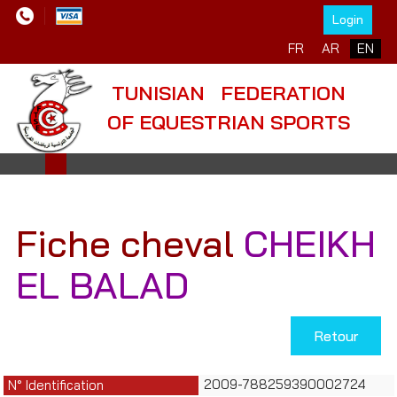
Login
Select your language
FR
AR
EN
TUNISIAN FEDERATION
OF EQUESTRIAN SPORTS
Fiche cheval
CHEIKH
EL BALAD
Retour
2009-788259390002724
N° Identification