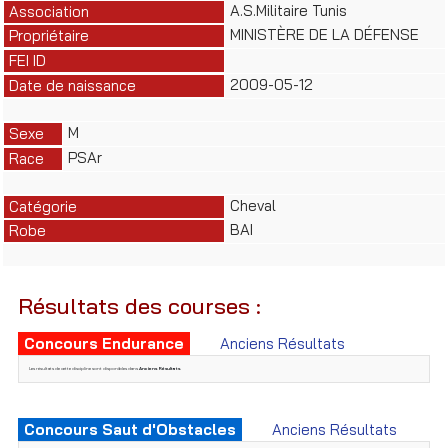
A.S.Militaire Tunis
Association
MINISTÈRE DE LA DÉFENSE
Propriétaire
FEI ID
2009-05-12
Date de naissance
M
Sexe
PSAr
Race
Cheval
Catégorie
BAI
Robe
Résultats des courses :
Concours Endurance
Anciens Résultats
Les résultats de cette discipline sont disponibles dans
Anciens Résultats
.
Concours Saut d'Obstacles
Anciens Résultats