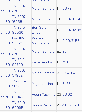
tion 60
93160
Maddalena
TN-2007-
Majen Samara
1
58.79
tion 60
37902
TN-2007-
Muller Julia
HP
0.00/84.51
tion 60
16038
TN-2015-
Ben Salah
16
8.00/92.88
tion 60
98536
Linda
IT-2016-
Vincenzi
1
0.00/71.55
tion 60
93160
Maddalena
TN-2007-
Majen Samara
EL
EL
tion 60
37902
TN-2012-
Kallel Aycha
1
73.06
tion 60
90790
TN-2007-
Majen Samara
3
8/141.04
tion 60
37902
TN-2015-
Majdoub Lina
1
81.25
tion 60
28125
TN-2012-
Hosni Yasmine
23
53.02
tion 70
89945
TN-2010-
Souda Zaineb
23
4.00/66.94
tion 60
60065