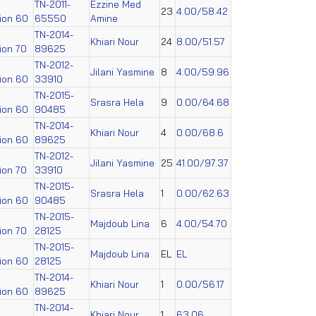
TN-2011-
Ezzine Med
23
4.00/58.42
tion 60
65550
Amine
TN-2014-
Khiari Nour
24
8.00/51.57
tion 70
89625
TN-2012-
Jilani Yasmine
8
4.00/59.96
tion 60
33910
TN-2015-
Srasra Hela
9
0.00/64.68
tion 60
90485
TN-2014-
Khiari Nour
4
0.00/68.6
tion 60
89625
TN-2012-
Jilani Yasmine
25
41.00/97.37
tion 70
33910
TN-2015-
Srasra Hela
1
0.00/62.63
tion 60
90485
TN-2015-
Majdoub Lina
6
4.00/54.70
tion 70
28125
TN-2015-
Majdoub Lina
EL
EL
tion 60
28125
TN-2014-
Khiari Nour
1
0.00/56.17
tion 60
89625
TN-2014-
Khiari Nour
1
63.06