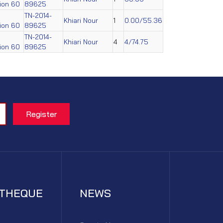
tion 60
89625
TN-2014-
Khiari Nour
1
0.00/55.36
tion 60
89625
TN-2014-
Khiari Nour
4
4/74.75
tion 60
89625
ATHEQUE
NEWS