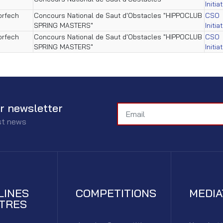
Initia
orfech
Concours National de Saut d'Obstacles "HIPPOCLUB
CSO
SPRING MASTERS"
Initia
orfech
Concours National de Saut d'Obstacles "HIPPOCLUB
CSO
SPRING MASTERS"
Initia
r newsletter
est news
LINES
COMPETITIONS
MEDI
TRES