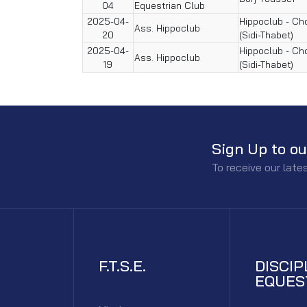
04
Equestrian Club
2025-04-
Hippoclub - Ch
Ass. Hippoclub
20
(Sidi-Thabet)
2025-04-
Hippoclub - Ch
Ass. Hippoclub
19
(Sidi-Thabet)
Sign Up to ou
To receive our lat
F.T.S.E.
DISCIP
EQUES