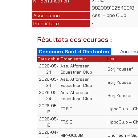
2004-
N° Identification
982009102543918
Ass. Hippo Club
Association
-
Propriétaire
Résultats des courses :
Concours Saut d'Obstacles
Anciens
Date début
Organisateur
Lieu
2026-05-
Ass. Alforssan
Borj Youssef
24
Equestrian Club
2026-05-
Ass. Alforssan
Borj Youssef
24
Equestrian Club
2026-05-
Ass. Alforssan
Borj Youssef
24
Equestrian Club
2026-05-
F.T.S.E
HippoClub – C
16
2026-05-
F.T.S.E
HippoClub – C
16
2026-04-
HIPPOCLUB
Chorfech – Sid