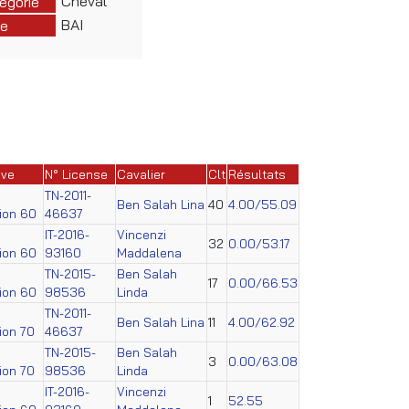
Cheval
égorie
BAI
e
uve
N° License
Cavalier
Clt
Résultats
TN-2011-
Ben Salah Lina
40
4.00/55.09
tion 60
46637
IT-2016-
Vincenzi
32
0.00/53.17
tion 60
93160
Maddalena
TN-2015-
Ben Salah
17
0.00/66.53
tion 60
98536
Linda
TN-2011-
Ben Salah Lina
11
4.00/62.92
tion 70
46637
TN-2015-
Ben Salah
3
0.00/63.08
tion 70
98536
Linda
IT-2016-
Vincenzi
1
52.55