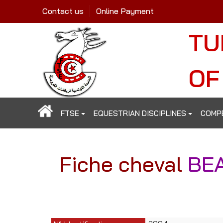
Contact us
Online Payment
TU
OF
FTSE
EQUESTRIAN DISCIPLINES
COMP
Fiche cheval
BE