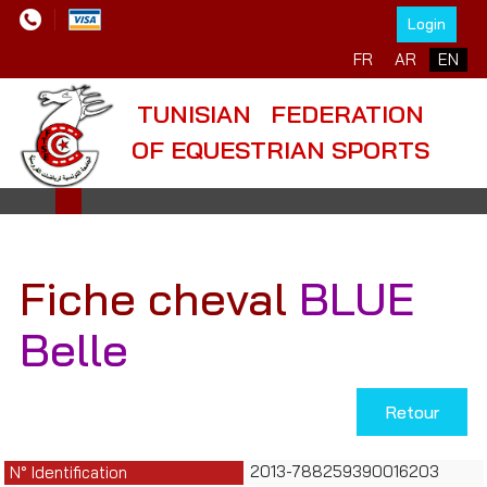
Login
Select your language
FR
AR
EN
TUNISIAN FEDERATION
OF EQUESTRIAN SPORTS
Fiche cheval
BLUE
Belle
Retour
2013-788259390016203
N° Identification