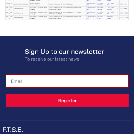
28
M’saken~Sousse
60
48437
Milane
2025-12-
Club Le Cavalier à
CSO Initiation
TN-2014-
Ben Salem
Ass. Équestre Le Cavalier
Concours National de Saut d'Obstacles
11
0.00/55.6
28
M’saken~Sousse
60
19066
Mariem
2025-04-
Hippoclub - Chorfech (Sidi-
Concours National de Saut d'Obstacles "HIPPOCLUB
CSO Initiation
TN-2014-
Ben Salem
Ass. Hippoclub
1
0.00/71.36
20
Thabet)
SPRING MASTERS"
60
19066
Mariem
2025-04-
Hippoclub - Chorfech (Sidi-
Concours National de Saut d'Obstacles "HIPPOCLUB
CSO Initiation
TN-2014-
Ben Salem
Ass. Hippoclub
1
0.00/54.44
20
Thabet)
SPRING MASTERS"
70
19066
Mariem
2025-04-
Hippoclub - Chorfech (Sidi-
Concours National de Saut d'Obstacles "HIPPOCLUB
CSO Initiation
TN-2012-
Chamakhi
Ass. Hippoclub
1
0.00/63.54
20
Thabet)
SPRING MASTERS"
70
61821
Ghaya
Sign Up to our newsletter
To receive our latest news
F.T.S.E.