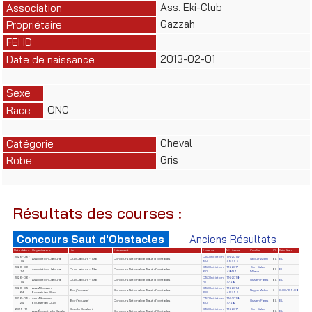
Ass. Eki-Club
Association
Gazzah
Propriétaire
FEI ID
2013-02-01
Date de naissance
Sexe
ONC
Race
Cheval
Catégorie
Gris
Robe
Résultats des courses :
Concours Saut d'Obstacles
Anciens Résultats
Date début
Organisateur
Lieu
Evènement
Epreuve
N° License
Cavalier
Clt
Résultats
2026-06-
CSO Initiation
TN-2014-
Association Jafoura
Club Jafoura - Sfax
Concours National de Saut d'obstacles
Neguir Adem
EL
EL
14
60
46856
2026-06-
CSO Initiation
TN-2017-
Ben Salem
Association Jafoura
Club Jafoura - Sfax
Concours National de Saut d'obstacles
EL
EL
14
60
48437
Milane
2026-06-
CSO Initiation
TN-2018-
Association Jafoura
Club Jafoura - Sfax
Concours National de Saut d'obstacles
Gazzeh Fares
EL
EL
14
70
87482
2026-05-
Ass. Alforssan
CSO Initiation
TN-2014-
Borj Youssef
Concours National de Saut d'obstacles
Neguir Adem
7
0.00/65.08
24
Equestrian Club
60
46856
2026-05-
Ass. Alforssan
CSO Initiation
TN-2018-
Borj Youssef
Concours National de Saut d'obstacles
Gazzeh Fares
EL
EL
24
Equestrian Club
60
87482
2025-12-
Club Le Cavalier à
CSO Initiation
TN-2017-
Ben Salem
Ass. Équestre Le Cavalier
Concours National de Saut d'Obstacles
EL
EL