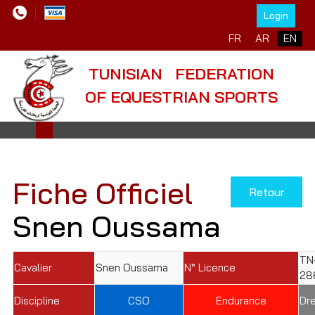
Login
Select your language
FR
AR
EN
TUNISIAN FEDERATION
OF EQUESTRIAN SPORTS
Fiche Officiel
Retour
Snen Oussama
TN
Cavalier
Snen Oussama
N° Licence
28
Discipline
CSO
Endurance
Dr