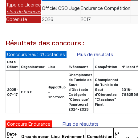
Type de Licence
Officiel CSO Juge
Endurance Compétition
plus de licences
Obtenu le
2026
2017
Résultats des concours :
Concours Saut d'Obstacles
Plus de résultats
Date
Début
Organisateur
Lieu
Evénement
Compétition
N° Identi
Championnat
de Tunisie de
Championnat
Saut
de Tunisie de
HippoClub
2025-
d'Obstacle
Saut
2018-
F.T.S.E
–
07-17
Catégorie
d'Obstacles
7882598
Chorfech
"Classique"
"Classique"
(Amateurs)
Final
2024-2025
Concours Endurance
Plus de résultats
Date
N°
Organisateur
Lieu
Evénement
Compétition