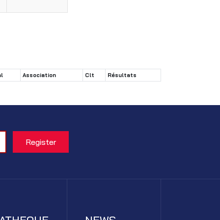
l
Association
Clt
Résultats
IATHEQUE
NEWS