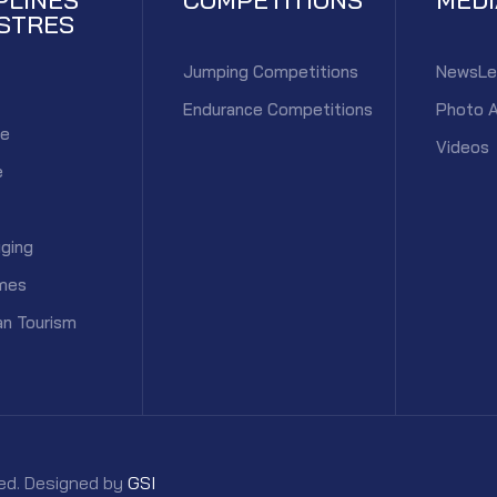
STRES
Jumping Competitions
NewsLe
Endurance Competitions
Photo 
ce
Videos
e
ging
mes
an Tourism
rved. Designed by
GSI