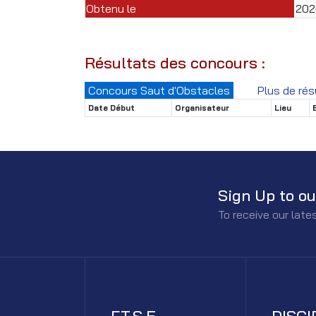
Obtenu le
202
Résultats des concours :
Concours Saut d'Obstacles
Plus de rés
Date Début
Organisateur
Lieu
Sign Up to ou
To receive our lat
F.T.S.E.
DISCI