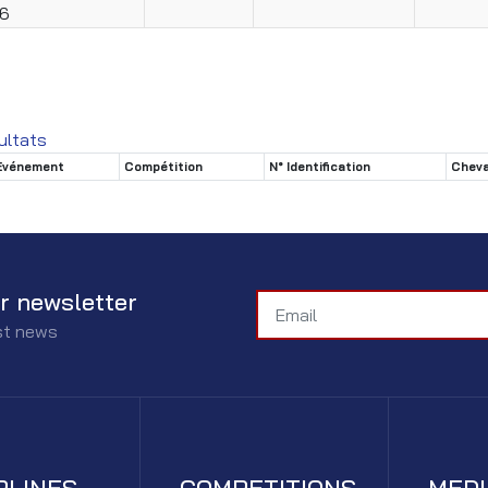
6
ultats
Evénement
Compétition
N° Identification
Cheva
r newsletter
est news
PLINES
COMPETITIONS
MED