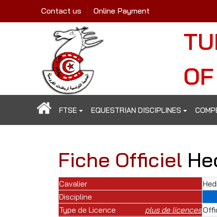
Contact us
Online Payment
TU
OF
FTSE
EQUESTRIAN DISCIPLINES
COMP
Fiche Officiel
He
Cavalier
Hed
Discipline
Type de Licence
plus de licences
Off