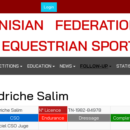
Login
NISIAN FEDERATI
 EQUESTRIAN SPOR
ETITIONS
EDUCATION
NEWS
FOLLOW-UP
STATI
driche Salim
riche Salim
N° Licence
TN-1982-84978
CSO
Endurance
Dressage
Comple
iciel CSO Juge