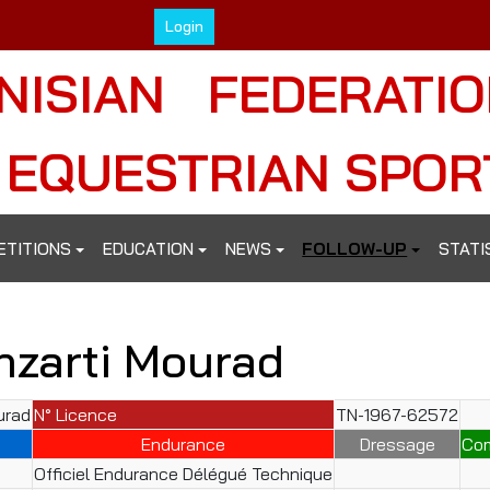
Login
NISIAN FEDERATI
 EQUESTRIAN SPOR
ETITIONS
EDUCATION
NEWS
FOLLOW-UP
STATI
nzarti Mourad
urad
N° Licence
TN-1967-62572
Endurance
Dressage
Co
Officiel Endurance Délégué Technique