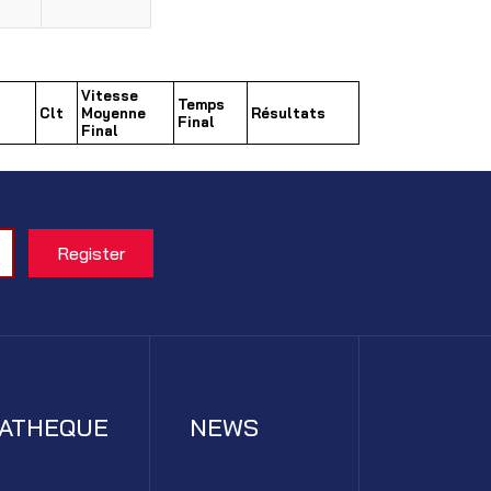
Vitesse
Temps
Clt
Moyenne
Résultats
Final
Final
IATHEQUE
NEWS