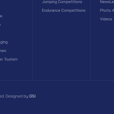
Jumping Competitions
NewsLe
Endurance Competitions
Photo 
ce
Videos
e
ging
mes
an Tourism
rved. Designed by
GSI