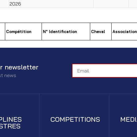
2026
Compétition
N° Identification
Cheval
Association
r newsletter
est news
PLINES
COMPETITIONS
MED
STRES