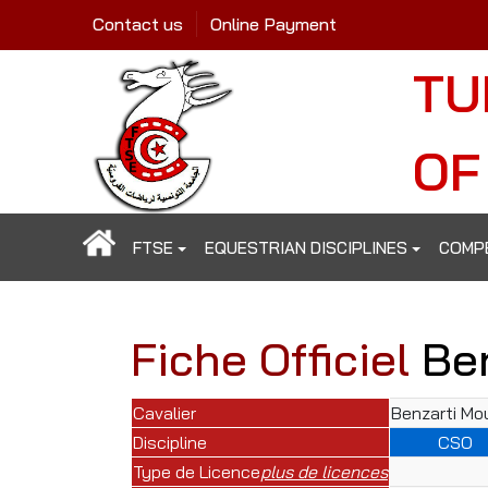
Contact us
Online Payment
TU
OF
FTSE
EQUESTRIAN DISCIPLINES
COMP
Fiche Officiel
Be
Cavalier
Benzarti Mo
Discipline
CSO
Type de Licence
plus de licences