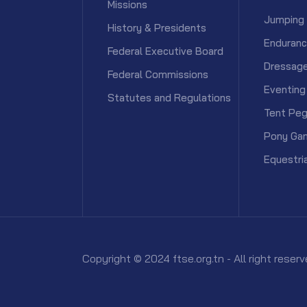
Missions
Jumping
History & Presidents
Enduran
Federal Executive Board
Dressag
Federal Commissions
Eventing
Statutes and Regulations
Tent Peg
Pony Ga
Equestri
Copyright © 2024 ftse.org.tn - All right rese