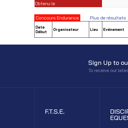
Obtenu le
Concours Endurance
Plus de résultats
Date
Organisateur
Lieu
Evénement
Début
Sign Up to ou
To receive our lat
F.T.S.E.
DISCI
EQUE