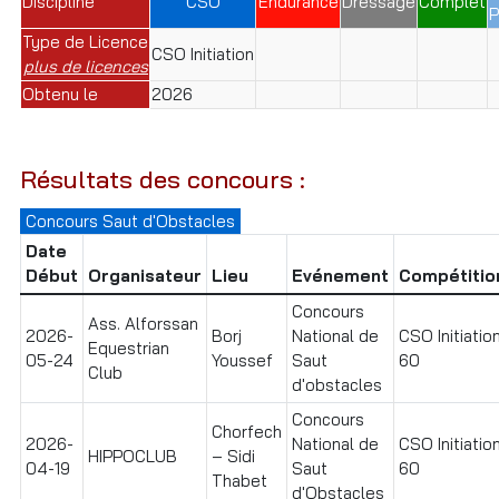
Discipline
CSO
Endurance
Dressage
Complet
P
Type de Licence
CSO Initiation
plus de licences
Obtenu le
2026
Résultats des concours :
Concours Saut d'Obstacles
Date
Début
Organisateur
Lieu
Evénement
Compétitio
Concours
Ass. Alforssan
2026-
Borj
National de
CSO Initiatio
Equestrian
05-24
Youssef
Saut
60
Club
d'obstacles
Concours
Chorfech
2026-
National de
CSO Initiatio
HIPPOCLUB
– Sidi
04-19
Saut
60
Thabet
d'Obstacles