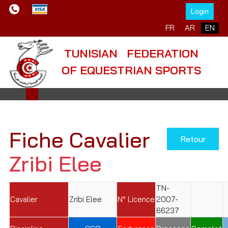
Login
Select your language
FR
AR
EN
TUNISIAN FEDERATION
OF EQUESTRIAN SPORTS
Fiche Cavalier
Retour
Zribi Elee
TN-
Cavalier
Zribi Elee
N° Licence
2007-
66237