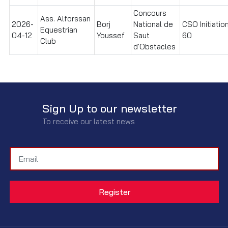
Concours
Ass. Alforssan
2026-
Borj
National de
CSO Initiatio
Equestrian
04-12
Youssef
Saut
60
Club
d'Obstacles
Sign Up to our newsletter
To receive our latest news