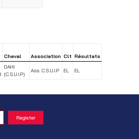
Cheval
Association
Clt
Résultats
DAHI
Ass. C.S.U.I.P
EL
EL
3
(C.S.U.I.P)