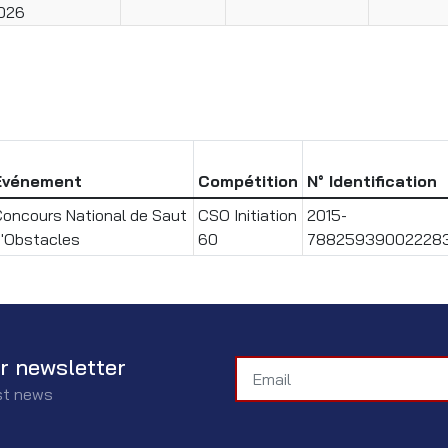
026
Evénement
Compétition
N° Identification
oncours National de Saut
CSO Initiation
2015-
'Obstacles
60
78825939002228
r newsletter
est news