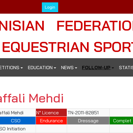
Login
NISIAN FEDERATI
 EQUESTRIAN SPOR
ETITIONS
EDUCATION
NEWS
FOLLOW-UP
STATI
ffali Mehdi
affali Mehdi
N° Licence
TN-2011-82851
CSO
Endurance
Dressage
Complet
SO Initiation