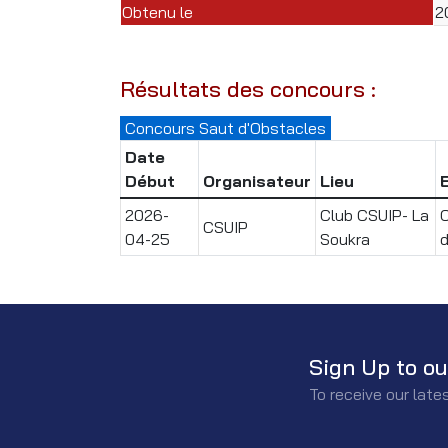
Obtenu le
2
Résultats des concours :
Concours Saut d'Obstacles
Date
Début
Organisateur
Lieu
2026-
Club CSUIP- La
C
CSUIP
04-25
Soukra
d
Sign Up to ou
To receive our lat