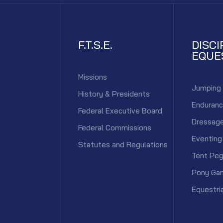
F.T.S.E.
DISCI
EQUE
Missions
Jumping
History & Presidents
Enduran
Federal Executive Board
Dressag
Federal Commissions
Eventing
Statutes and Regulations
Tent Peg
Pony Ga
Equestri