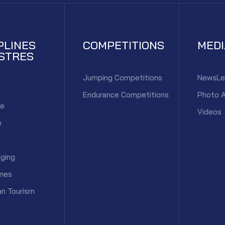
PLINES
COMPETITIONS
MED
STRES
Jumping Competitions
NewsLe
Endurance Competitions
Photo 
ce
Videos
e
ging
mes
an Tourism