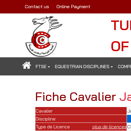
Contact us
Online Payment
TU
OF
FTSE
EQUESTRIAN DISCIPLINES
COMP
Fiche Cavalier
Ja
Cavalier
J
Discipline
Type de Licence
plus de licences
C