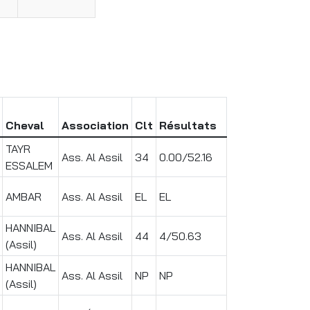
Cheval
Association
Clt
Résultats
TAYR
Ass. Al Assil
34
0.00/52.16
ESSALEM
AMBAR
Ass. Al Assil
EL
EL
HANNIBAL
Ass. Al Assil
44
4/50.63
(Assil)
HANNIBAL
Ass. Al Assil
NP
NP
(Assil)