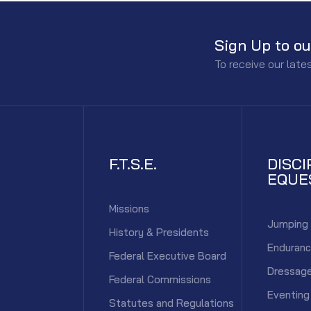
Sign Up to ou
To receive our lat
F.T.S.E.
DISCI
EQUE
Missions
Jumping
History & Presidents
Enduran
Federal Executive Board
Dressag
Federal Commissions
Eventing
Statutes and Regulations