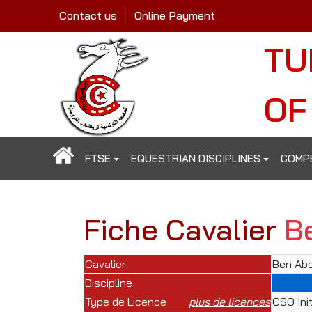
Contact us
Online Payment
TU
OF
FTSE
EQUESTRIAN DISCIPLINES
COMP
Fiche Cavalier
B
Cavalier
Ben Abd
Discipline
Type de Licence
plus de licences
CSO Init