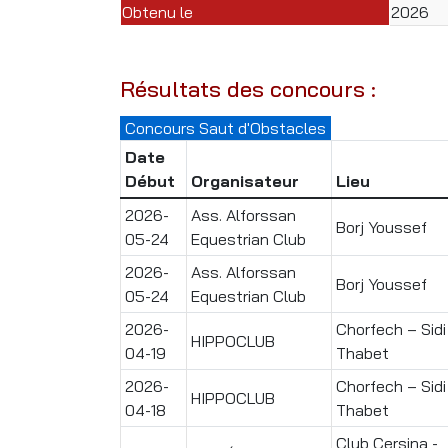
Obtenu le
2026
Résultats des concours :
Concours Saut d'Obstacles
Date
Début
Organisateur
Lieu
2026-
Ass. Alforssan
Borj Youssef
05-24
Equestrian Club
2026-
Ass. Alforssan
Borj Youssef
05-24
Equestrian Club
2026-
Chorfech – Sidi
HIPPOCLUB
04-19
Thabet
2026-
Chorfech – Sidi
HIPPOCLUB
04-18
Thabet
Club Cersina -