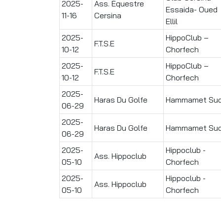
2025-
Ass. Équestre
Essaida- Oued
11-16
Cersina
Ellil
2025-
HippoClub –
F.T.S.E
10-12
Chorfech
2025-
HippoClub –
F.T.S.E
10-12
Chorfech
2025-
Haras Du Golfe
Hammamet Su
06-29
2025-
Haras Du Golfe
Hammamet Su
06-29
2025-
Hippoclub -
Ass. Hippoclub
05-10
Chorfech
2025-
Hippoclub -
Ass. Hippoclub
05-10
Chorfech