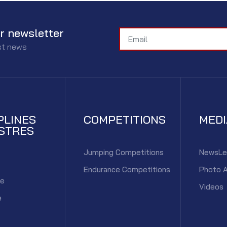
r newsletter
est news
PLINES
COMPETITIONS
MED
STRES
Jumping Competitions
NewsLe
Endurance Competitions
Photo 
ce
Videos
e