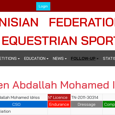
Login
NISIAN FEDERATI
 EQUESTRIAN SPOR
ETITIONS
EDUCATION
NEWS
FOLLOW-UP
STATI
en Abdallah Mohamed I
allah Mohamed Idriss
N° Licence
TN-2011-30314
CSO
Endurance
Dressage
Comp
iation